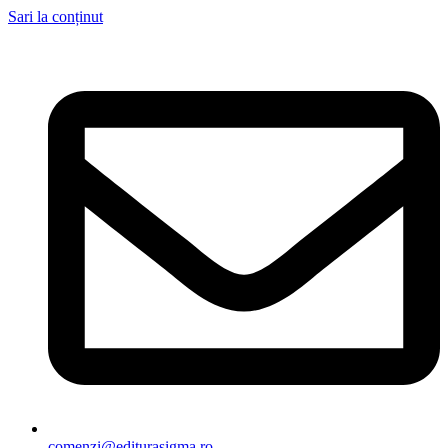
Sari la conținut
comenzi@editurasigma.ro