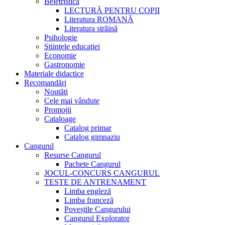
Beletristică
LECTURĂ PENTRU COPII
Literatura ROMANĂ
Literatura străină
Psihologie
Ştiinţele educaţiei
Economie
Gastronomie
Materiale didactice
Recomandări
Noutăţi
Cele mai vândute
Promoții
Cataloage
Catalog primar
Catalog gimnaziu
Cangurul
Resurse Cangurul
Pachete Cangurul
JOCUL-CONCURS CANGURUL
TESTE DE ANTRENAMENT
Limba engleză
Limba franceză
Poveștile Cangurului
Cangurul Explorator