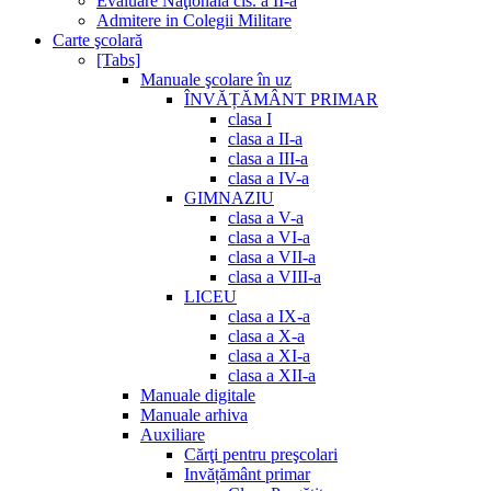
Evaluare Naţională cls. a II-a
Admitere in Colegii Militare
Carte şcolară
[Tabs]
Manuale şcolare în uz
ÎNVĂȚĂMÂNT PRIMAR
clasa I
clasa a II-a
clasa a III-a
clasa a IV-a
GIMNAZIU
clasa a V-a
clasa a VI-a
clasa a VII-a
clasa a VIII-a
LICEU
clasa a IX-a
clasa a X-a
clasa a XI-a
clasa a XII-a
Manuale digitale
Manuale arhiva
Auxiliare
Cărţi pentru preşcolari
Invățământ primar