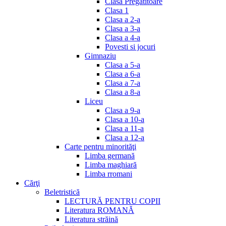
Clasa Pregătitoare
Clasa 1
Clasa a 2-a
Clasa a 3-a
Clasa a 4-a
Povesti si jocuri
Gimnaziu
Clasa a 5-a
Clasa a 6-a
Clasa a 7-a
Clasa a 8-a
Liceu
Clasa a 9-a
Clasa a 10-a
Clasa a 11-a
Clasa a 12-a
Carte pentru minorităţi
Limba germană
Limba maghiară
Limba rromani
Cărţi
Beletristică
LECTURĂ PENTRU COPII
Literatura ROMANĂ
Literatura străină