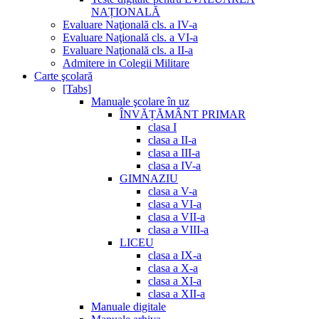
NAȚIONALĂ
Evaluare Naţională cls. a IV-a
Evaluare Naţională cls. a VI-a
Evaluare Naţională cls. a II-a
Admitere in Colegii Militare
Carte şcolară
[Tabs]
Manuale şcolare în uz
ÎNVĂȚĂMÂNT PRIMAR
clasa I
clasa a II-a
clasa a III-a
clasa a IV-a
GIMNAZIU
clasa a V-a
clasa a VI-a
clasa a VII-a
clasa a VIII-a
LICEU
clasa a IX-a
clasa a X-a
clasa a XI-a
clasa a XII-a
Manuale digitale