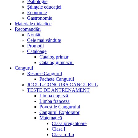
Psihologie
Ştiinţele educaţiei
Economie
Gastronomie
Materiale didactice
Recomandări
Noutăţi
Cele mai vândute
Promoții
Cataloage
Catalog primar
Catalog gimnaziu
Cangurul
Resurse Cangurul
Pachete Cangurul
JOCUL-CONCURS CANGURUL
TESTE DE ANTRENAMENT
Limba engleză
Limba franceză
Poveștile Cangurului
Cangurul Explorator
Matematică
Clasa pregătitoare
Clasa I
Clasa a II-a