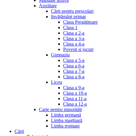
Manuale arhiva
Auxiliare
Cărţi pentru preşcolari
Invățământ primar
Clasa Pregătitoare
Clasa 1
Clasa a 2-a
Clasa a 3-a
Clasa a 4-a
Povesti si jocuri
Gimnaziu
Clasa a 5-a
Clasa a 6-a
Clasa a 7-a
Clasa a 8-a
Liceu
Clasa a 9-a
Clasa a 10-a
Clasa a 11-a
Clasa a 12-a
Carte pentru minorităţi
Limba germană
Limba maghiară
Limba rromani
Cărţi