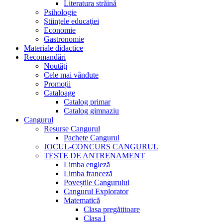
Literatura străină
Psihologie
Ştiinţele educaţiei
Economie
Gastronomie
Materiale didactice
Recomandări
Noutăţi
Cele mai vândute
Promoții
Cataloage
Catalog primar
Catalog gimnaziu
Cangurul
Resurse Cangurul
Pachete Cangurul
JOCUL-CONCURS CANGURUL
TESTE DE ANTRENAMENT
Limba engleză
Limba franceză
Poveștile Cangurului
Cangurul Explorator
Matematică
Clasa pregătitoare
Clasa I