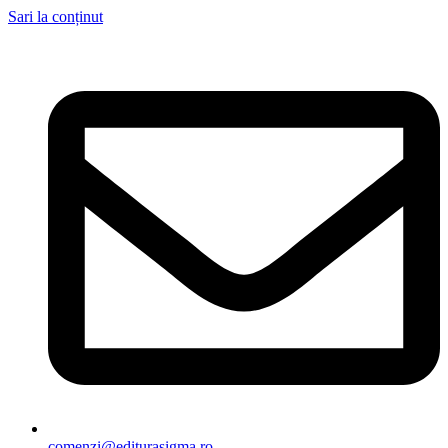
Sari la conținut
comenzi@editurasigma.ro