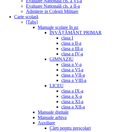
Evaluare Naţională cls. a VI-a
Evaluare Naţională cls. a II-a
Admitere in Colegii Militare
Carte şcolară
[Tabs]
Manuale şcolare în uz
ÎNVĂȚĂMÂNT PRIMAR
clasa I
clasa a II-a
clasa a III-a
clasa a IV-a
GIMNAZIU
clasa a V-a
clasa a VI-a
clasa a VII-a
clasa a VIII-a
LICEU
clasa a IX-a
clasa a X-a
clasa a XI-a
clasa a XII-a
Manuale digitale
Manuale arhiva
Auxiliare
Cărţi pentru preşcolari