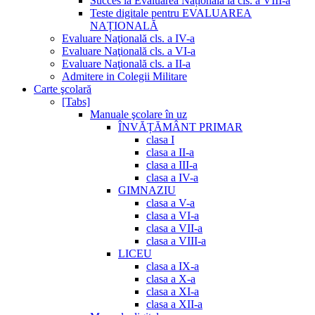
Succes la Evaluarea Națională la cls. a VIII-a
Teste digitale pentru EVALUAREA
NAȚIONALĂ
Evaluare Naţională cls. a IV-a
Evaluare Naţională cls. a VI-a
Evaluare Naţională cls. a II-a
Admitere in Colegii Militare
Carte şcolară
[Tabs]
Manuale şcolare în uz
ÎNVĂȚĂMÂNT PRIMAR
clasa I
clasa a II-a
clasa a III-a
clasa a IV-a
GIMNAZIU
clasa a V-a
clasa a VI-a
clasa a VII-a
clasa a VIII-a
LICEU
clasa a IX-a
clasa a X-a
clasa a XI-a
clasa a XII-a