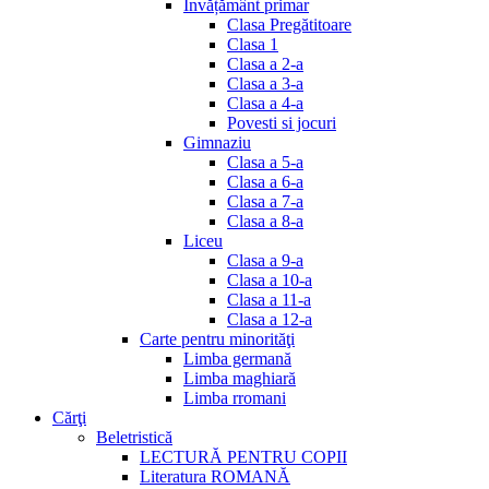
Invățământ primar
Clasa Pregătitoare
Clasa 1
Clasa a 2-a
Clasa a 3-a
Clasa a 4-a
Povesti si jocuri
Gimnaziu
Clasa a 5-a
Clasa a 6-a
Clasa a 7-a
Clasa a 8-a
Liceu
Clasa a 9-a
Clasa a 10-a
Clasa a 11-a
Clasa a 12-a
Carte pentru minorităţi
Limba germană
Limba maghiară
Limba rromani
Cărţi
Beletristică
LECTURĂ PENTRU COPII
Literatura ROMANĂ