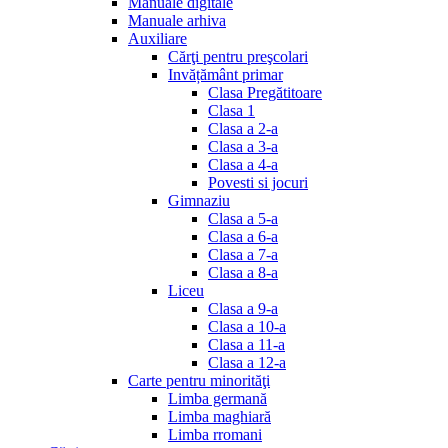
Manuale digitale
Manuale arhiva
Auxiliare
Cărţi pentru preşcolari
Invățământ primar
Clasa Pregătitoare
Clasa 1
Clasa a 2-a
Clasa a 3-a
Clasa a 4-a
Povesti si jocuri
Gimnaziu
Clasa a 5-a
Clasa a 6-a
Clasa a 7-a
Clasa a 8-a
Liceu
Clasa a 9-a
Clasa a 10-a
Clasa a 11-a
Clasa a 12-a
Carte pentru minorităţi
Limba germană
Limba maghiară
Limba rromani