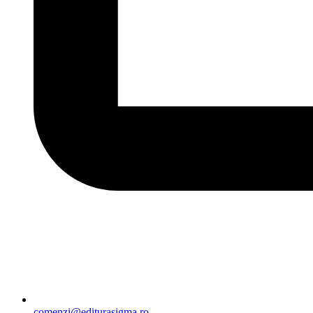
comenzi@editurasigma.ro