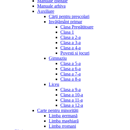
Manuale digitale
Manuale arhiva
Auxiliare
Cărţi pentru preşcolari
Invățământ primar
Clasa Pregătitoare
Clasa 1
Clasa a 2-a
Clasa a 3-a
Clasa a 4-a
Povesti si jocuri
Gimnaziu
Clasa a 5-a
Clasa a 6-a
Clasa a 7-a
Clasa a 8-a
Liceu
Clasa a 9-a
Clasa a 10-a
Clasa a 11-a
Clasa a 12-a
Carte pentru minorităţi
Limba germană
Limba maghiară
Limba rromani