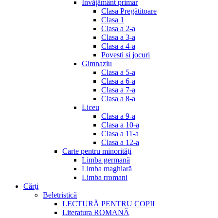
Invățământ primar
Clasa Pregătitoare
Clasa 1
Clasa a 2-a
Clasa a 3-a
Clasa a 4-a
Povesti si jocuri
Gimnaziu
Clasa a 5-a
Clasa a 6-a
Clasa a 7-a
Clasa a 8-a
Liceu
Clasa a 9-a
Clasa a 10-a
Clasa a 11-a
Clasa a 12-a
Carte pentru minorităţi
Limba germană
Limba maghiară
Limba rromani
Cărţi
Beletristică
LECTURĂ PENTRU COPII
Literatura ROMANĂ