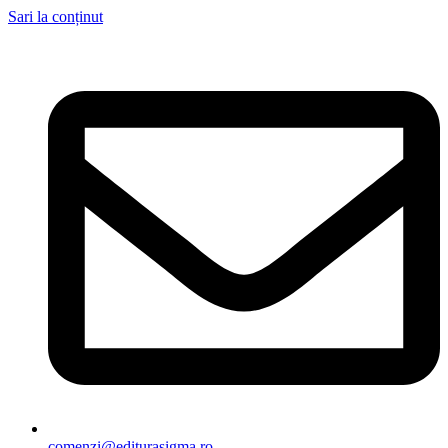
Sari la conținut
comenzi@editurasigma.ro