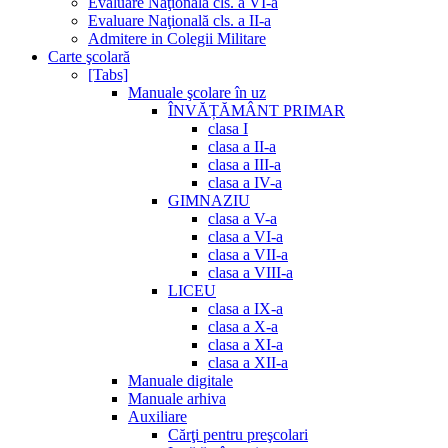
Evaluare Naţională cls. a VI-a
Evaluare Naţională cls. a II-a
Admitere in Colegii Militare
Carte şcolară
[Tabs]
Manuale şcolare în uz
ÎNVĂȚĂMÂNT PRIMAR
clasa I
clasa a II-a
clasa a III-a
clasa a IV-a
GIMNAZIU
clasa a V-a
clasa a VI-a
clasa a VII-a
clasa a VIII-a
LICEU
clasa a IX-a
clasa a X-a
clasa a XI-a
clasa a XII-a
Manuale digitale
Manuale arhiva
Auxiliare
Cărţi pentru preşcolari