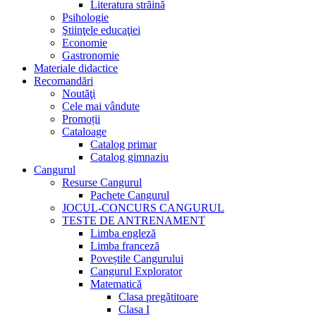
Literatura străină
Psihologie
Ştiinţele educaţiei
Economie
Gastronomie
Materiale didactice
Recomandări
Noutăţi
Cele mai vândute
Promoții
Cataloage
Catalog primar
Catalog gimnaziu
Cangurul
Resurse Cangurul
Pachete Cangurul
JOCUL-CONCURS CANGURUL
TESTE DE ANTRENAMENT
Limba engleză
Limba franceză
Poveștile Cangurului
Cangurul Explorator
Matematică
Clasa pregătitoare
Clasa I