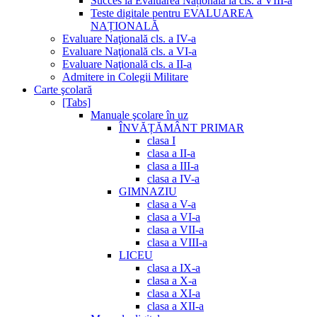
Succes la Evaluarea Națională la cls. a VIII-a
Teste digitale pentru EVALUAREA
NAȚIONALĂ
Evaluare Naţională cls. a IV-a
Evaluare Naţională cls. a VI-a
Evaluare Naţională cls. a II-a
Admitere in Colegii Militare
Carte şcolară
[Tabs]
Manuale şcolare în uz
ÎNVĂȚĂMÂNT PRIMAR
clasa I
clasa a II-a
clasa a III-a
clasa a IV-a
GIMNAZIU
clasa a V-a
clasa a VI-a
clasa a VII-a
clasa a VIII-a
LICEU
clasa a IX-a
clasa a X-a
clasa a XI-a
clasa a XII-a