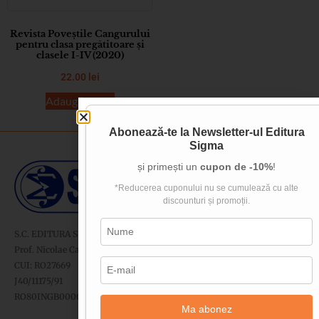
Revista Poveștile Cangurului
pentru clasa pregătitoare și
clasele I-IV (2020)
22.00
lei
Adaugă în coș
Abonează-te la
Newsletter-ul Editura
Sigma
și primești un
cupon de -10%
!
*Reducerea cuponului nu se cumulează cu alte
discounturi și promoții.
S.C. EDITURA SIGMA SRL
Prof. Nicolae Cartojan nr. 11-13, sector 2, București
CUI: RO27669
J40/11175/91
RO80INGB0000999918273592 - ING Bank
Ma abonez