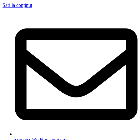
Sari la conținut
comenzi@editurasigma.ro