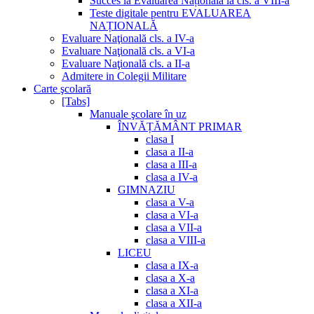
Succes la Evaluarea Națională la cls. a VIII-a
Teste digitale pentru EVALUAREA
NAȚIONALĂ
Evaluare Naţională cls. a IV-a
Evaluare Naţională cls. a VI-a
Evaluare Naţională cls. a II-a
Admitere in Colegii Militare
Carte şcolară
[Tabs]
Manuale şcolare în uz
ÎNVĂȚĂMÂNT PRIMAR
clasa I
clasa a II-a
clasa a III-a
clasa a IV-a
GIMNAZIU
clasa a V-a
clasa a VI-a
clasa a VII-a
clasa a VIII-a
LICEU
clasa a IX-a
clasa a X-a
clasa a XI-a
clasa a XII-a