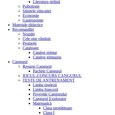
Literatura străină
Psihologie
Ştiinţele educaţiei
Economie
Gastronomie
Materiale didactice
Recomandări
Noutăţi
Cele mai vândute
Promoții
Cataloage
Catalog primar
Catalog gimnaziu
Cangurul
Resurse Cangurul
Pachete Cangurul
JOCUL-CONCURS CANGURUL
TESTE DE ANTRENAMENT
Limba engleză
Limba franceză
Poveștile Cangurului
Cangurul Explorator
Matematică
Clasa pregătitoare
Clasa I