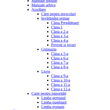
Manuale digitale
Manuale arhiva
Auxiliare
Cărţi pentru preşcolari
Invățământ primar
Clasa Pregătitoare
Clasa 1
Clasa a 2-a
Clasa a 3-a
Clasa a 4-a
Povesti si jocuri
Gimnaziu
Clasa a 5-a
Clasa a 6-a
Clasa a 7-a
Clasa a 8-a
Liceu
Clasa a 9-a
Clasa a 10-a
Clasa a 11-a
Clasa a 12-a
Carte pentru minorităţi
Limba germană
Limba maghiară
Limba rromani