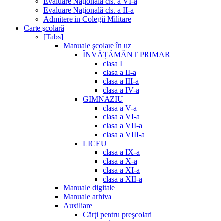
Evaluare Naţională cls. a VI-a
Evaluare Naţională cls. a II-a
Admitere in Colegii Militare
Carte şcolară
[Tabs]
Manuale şcolare în uz
ÎNVĂȚĂMÂNT PRIMAR
clasa I
clasa a II-a
clasa a III-a
clasa a IV-a
GIMNAZIU
clasa a V-a
clasa a VI-a
clasa a VII-a
clasa a VIII-a
LICEU
clasa a IX-a
clasa a X-a
clasa a XI-a
clasa a XII-a
Manuale digitale
Manuale arhiva
Auxiliare
Cărţi pentru preşcolari