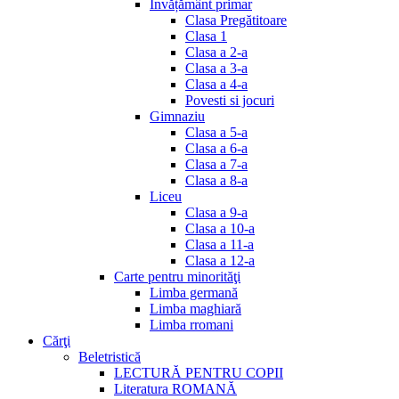
Invățământ primar
Clasa Pregătitoare
Clasa 1
Clasa a 2-a
Clasa a 3-a
Clasa a 4-a
Povesti si jocuri
Gimnaziu
Clasa a 5-a
Clasa a 6-a
Clasa a 7-a
Clasa a 8-a
Liceu
Clasa a 9-a
Clasa a 10-a
Clasa a 11-a
Clasa a 12-a
Carte pentru minorităţi
Limba germană
Limba maghiară
Limba rromani
Cărţi
Beletristică
LECTURĂ PENTRU COPII
Literatura ROMANĂ