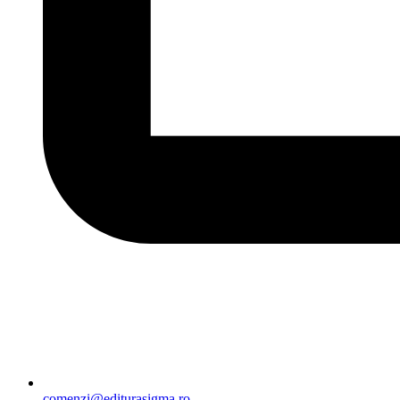
comenzi@editurasigma.ro