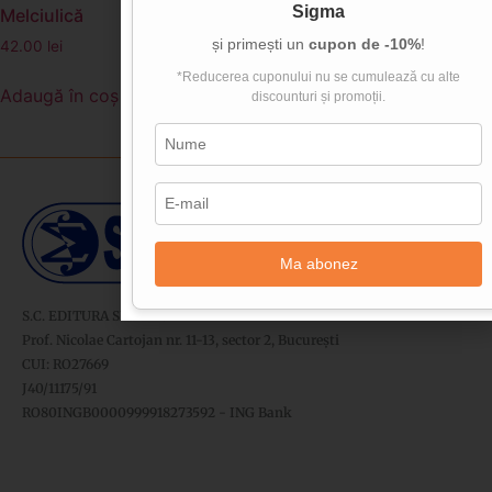
Sigma
Melciulică
și primești un
cupon de -10%
!
42.00
lei
*Reducerea cuponului nu se cumulează cu alte
Adaugă în coș
discounturi și promoții.
Ma abonez
S.C. EDITURA SIGMA SRL
Prof. Nicolae Cartojan nr. 11-13, sector 2, București
CUI: RO27669
J40/11175/91
RO80INGB0000999918273592 - ING Bank