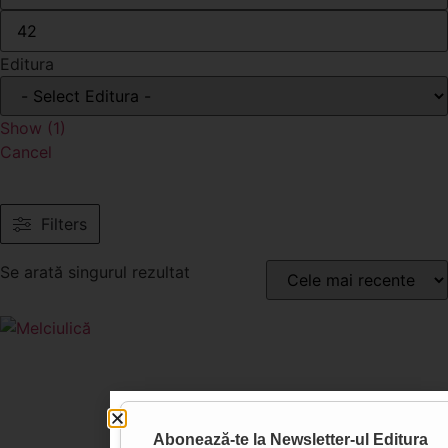
Editura
Show
(
1
)
Cancel
Filters
Se arată singurul rezultat
Abonează-te la
Newsletter-ul Editura