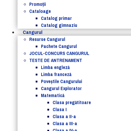
Promoții
Cataloage
Catalog primar
Catalog gimnaziu
Cangurul
Resurse Cangurul
Pachete Cangurul
JOCUL-CONCURS CANGURUL
TESTE DE ANTRENAMENT
Limba engleză
Limba franceză
Poveștile Cangurului
Cangurul Explorator
Matematică
Clasa pregătitoare
Clasa I
Clasa a II-a
Clasa a III-a
Clasa a IV-a