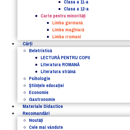
Clasa a 11-a
Clasa a 12-a
Carte pentru minorităţi
Limba germană
Limba maghiară
Limba rromani
Cărţi
Beletristică
LECTURĂ PENTRU COPII
Literatura ROMANĂ
Literatura străină
Psihologie
Ştiinţele educaţiei
Economie
Gastronomie
Materiale Didactice
Recomandări
Noutăţi
Cele mai vândute