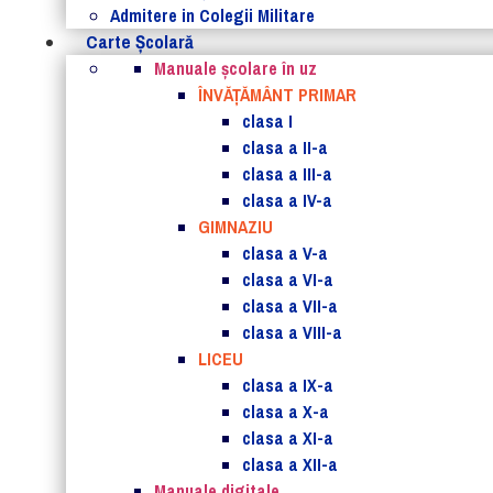
Admitere in Colegii Militare
Carte Şcolară
Manuale şcolare în uz
ÎNVĂȚĂMÂNT PRIMAR
clasa I
clasa a II-a
clasa a III-a
clasa a IV-a
GIMNAZIU
clasa a V-a
clasa a VI-a
clasa a VII-a
clasa a VIII-a
LICEU
clasa a IX-a
clasa a X-a
clasa a XI-a
clasa a XII-a
Manuale digitale