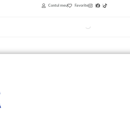
Contul meu
Favorite
ă
Ă