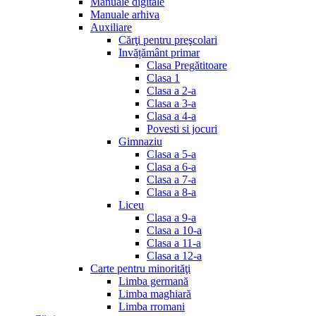
Manuale digitale
Manuale arhiva
Auxiliare
Cărţi pentru preşcolari
Invățământ primar
Clasa Pregătitoare
Clasa 1
Clasa a 2-a
Clasa a 3-a
Clasa a 4-a
Povesti si jocuri
Gimnaziu
Clasa a 5-a
Clasa a 6-a
Clasa a 7-a
Clasa a 8-a
Liceu
Clasa a 9-a
Clasa a 10-a
Clasa a 11-a
Clasa a 12-a
Carte pentru minorităţi
Limba germană
Limba maghiară
Limba rromani