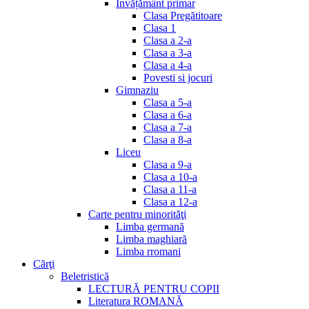
Invățământ primar
Clasa Pregătitoare
Clasa 1
Clasa a 2-a
Clasa a 3-a
Clasa a 4-a
Povesti si jocuri
Gimnaziu
Clasa a 5-a
Clasa a 6-a
Clasa a 7-a
Clasa a 8-a
Liceu
Clasa a 9-a
Clasa a 10-a
Clasa a 11-a
Clasa a 12-a
Carte pentru minorităţi
Limba germană
Limba maghiară
Limba rromani
Cărţi
Beletristică
LECTURĂ PENTRU COPII
Literatura ROMANĂ