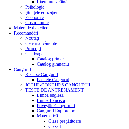
Literatura străină
Psihologie
Ştiinţele educaţiei
Economie
Gastronomie
Materiale didactice
Recomandări
Noutăţi
Cele mai vândute
Promoții
Cataloage
Catalog primar
Catalog gimnaziu
Cangurul
Resurse Cangurul
Pachete Cangurul
JOCUL-CONCURS CANGURUL
TESTE DE ANTRENAMENT
Limba engleză
Limba franceză
Poveștile Cangurului
Cangurul Explorator
Matematică
Clasa pregătitoare
Clasa I