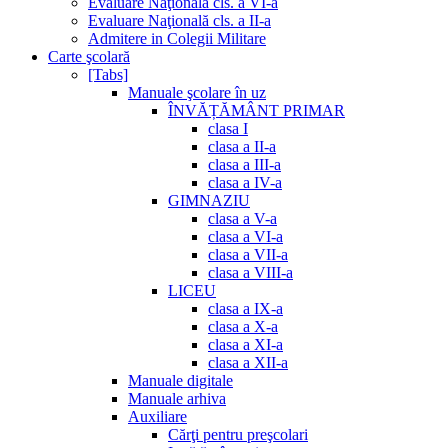
Evaluare Naţională cls. a VI-a
Evaluare Naţională cls. a II-a
Admitere in Colegii Militare
Carte şcolară
[Tabs]
Manuale şcolare în uz
ÎNVĂȚĂMÂNT PRIMAR
clasa I
clasa a II-a
clasa a III-a
clasa a IV-a
GIMNAZIU
clasa a V-a
clasa a VI-a
clasa a VII-a
clasa a VIII-a
LICEU
clasa a IX-a
clasa a X-a
clasa a XI-a
clasa a XII-a
Manuale digitale
Manuale arhiva
Auxiliare
Cărţi pentru preşcolari