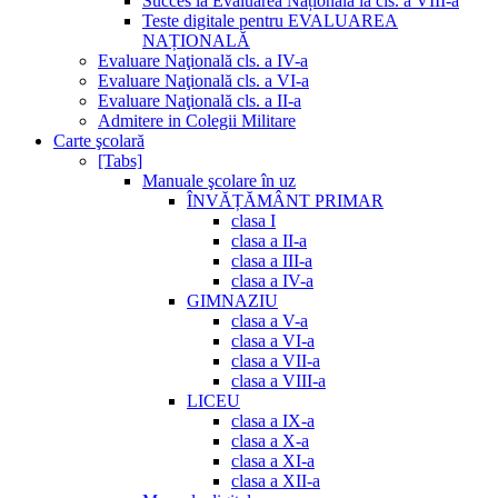
Succes la Evaluarea Națională la cls. a VIII-a
Teste digitale pentru EVALUAREA
NAȚIONALĂ
Evaluare Naţională cls. a IV-a
Evaluare Naţională cls. a VI-a
Evaluare Naţională cls. a II-a
Admitere in Colegii Militare
Carte şcolară
[Tabs]
Manuale şcolare în uz
ÎNVĂȚĂMÂNT PRIMAR
clasa I
clasa a II-a
clasa a III-a
clasa a IV-a
GIMNAZIU
clasa a V-a
clasa a VI-a
clasa a VII-a
clasa a VIII-a
LICEU
clasa a IX-a
clasa a X-a
clasa a XI-a
clasa a XII-a