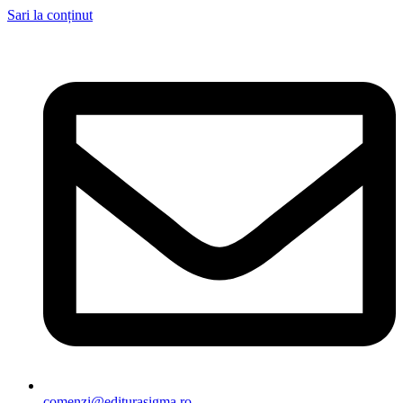
Sari la conținut
comenzi@editurasigma.ro