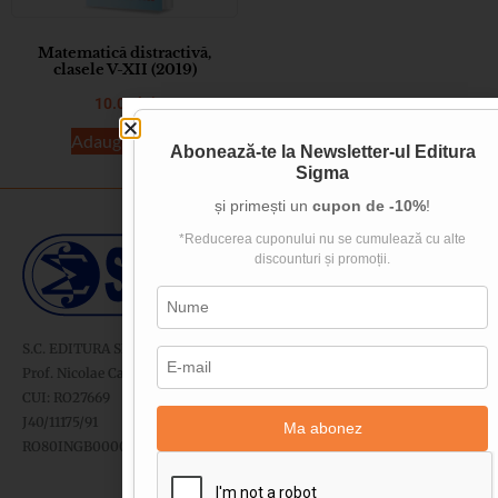
Matematică distractivă,
clasele V-XII (2019)
10.00
lei
Adaugă în coș
Abonează-te la
Newsletter-ul Editura
Sigma
și primești un
cupon de -10%
!
*Reducerea cuponului nu se cumulează cu alte
discounturi și promoții.
S.C. EDITURA SIGMA SRL
Prof. Nicolae Cartojan nr. 11-13, sector 2, București
CUI: RO27669
J40/11175/91
Ma abonez
RO80INGB0000999918273592 - ING Bank