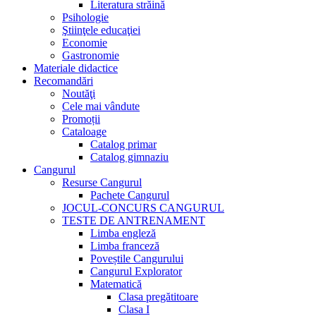
Literatura străină
Psihologie
Ştiinţele educaţiei
Economie
Gastronomie
Materiale didactice
Recomandări
Noutăţi
Cele mai vândute
Promoții
Cataloage
Catalog primar
Catalog gimnaziu
Cangurul
Resurse Cangurul
Pachete Cangurul
JOCUL-CONCURS CANGURUL
TESTE DE ANTRENAMENT
Limba engleză
Limba franceză
Poveștile Cangurului
Cangurul Explorator
Matematică
Clasa pregătitoare
Clasa I