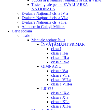
Succes la Evaluarea Națională la cls. a VIII-a
Teste digitale pentru EVALUAREA
NAȚIONALĂ
Evaluare Naţională cls. a IV-a
Evaluare Naţională cls. a VI-a
Evaluare Naţională cls. a II-a
Admitere in Colegii Militare
Carte şcolară
[Tabs]
Manuale şcolare în uz
ÎNVĂȚĂMÂNT PRIMAR
clasa I
clasa a II-a
clasa a III-a
clasa a IV-a
GIMNAZIU
clasa a V-a
clasa a VI-a
clasa a VII-a
clasa a VIII-a
LICEU
clasa a IX-a
clasa a X-a
clasa a XI-a
clasa a XII-a