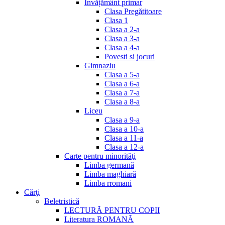
Invățământ primar
Clasa Pregătitoare
Clasa 1
Clasa a 2-a
Clasa a 3-a
Clasa a 4-a
Povesti si jocuri
Gimnaziu
Clasa a 5-a
Clasa a 6-a
Clasa a 7-a
Clasa a 8-a
Liceu
Clasa a 9-a
Clasa a 10-a
Clasa a 11-a
Clasa a 12-a
Carte pentru minorităţi
Limba germană
Limba maghiară
Limba rromani
Cărţi
Beletristică
LECTURĂ PENTRU COPII
Literatura ROMANĂ