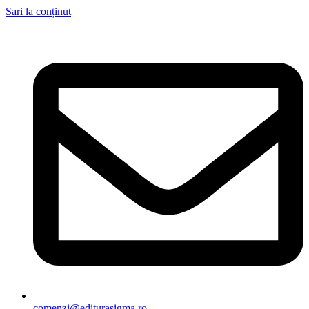
Sari la conținut
comenzi@editurasigma.ro