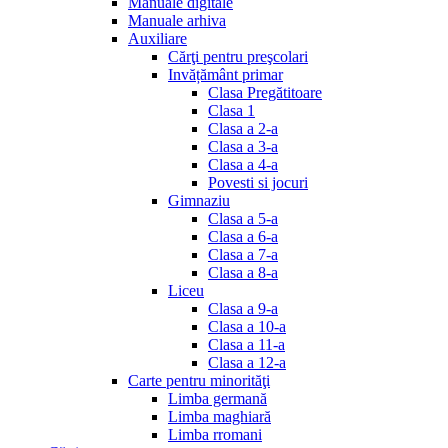
Manuale digitale
Manuale arhiva
Auxiliare
Cărţi pentru preşcolari
Invățământ primar
Clasa Pregătitoare
Clasa 1
Clasa a 2-a
Clasa a 3-a
Clasa a 4-a
Povesti si jocuri
Gimnaziu
Clasa a 5-a
Clasa a 6-a
Clasa a 7-a
Clasa a 8-a
Liceu
Clasa a 9-a
Clasa a 10-a
Clasa a 11-a
Clasa a 12-a
Carte pentru minorităţi
Limba germană
Limba maghiară
Limba rromani