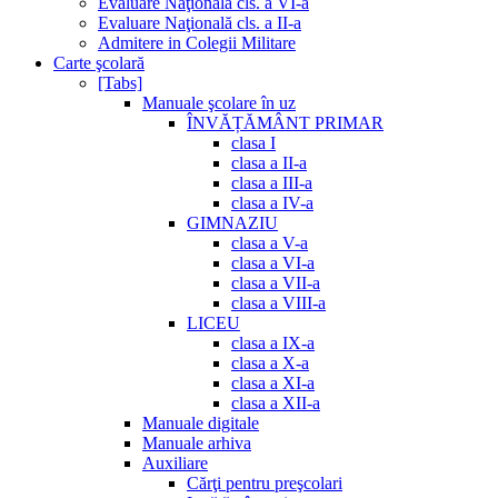
Evaluare Naţională cls. a VI-a
Evaluare Naţională cls. a II-a
Admitere in Colegii Militare
Carte şcolară
[Tabs]
Manuale şcolare în uz
ÎNVĂȚĂMÂNT PRIMAR
clasa I
clasa a II-a
clasa a III-a
clasa a IV-a
GIMNAZIU
clasa a V-a
clasa a VI-a
clasa a VII-a
clasa a VIII-a
LICEU
clasa a IX-a
clasa a X-a
clasa a XI-a
clasa a XII-a
Manuale digitale
Manuale arhiva
Auxiliare
Cărţi pentru preşcolari