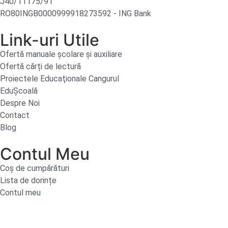
J40/11175/91
RO80INGB0000999918273592 - ING Bank
Link-uri Utile
Ofertă manuale şcolare şi auxiliare
Ofertă cărți de lectură
Proiectele Educaţionale Cangurul
EduȘcoală
Despre Noi
Contact
Blog
Contul Meu
Coș de cumpărături
Lista de dorințe
Contul meu