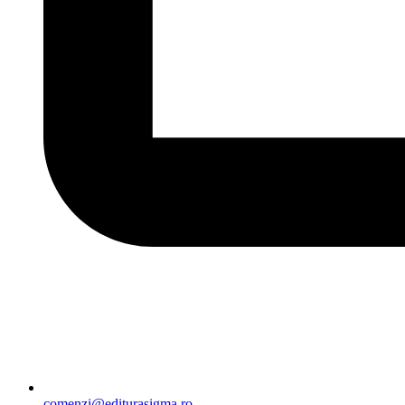
comenzi@editurasigma.ro