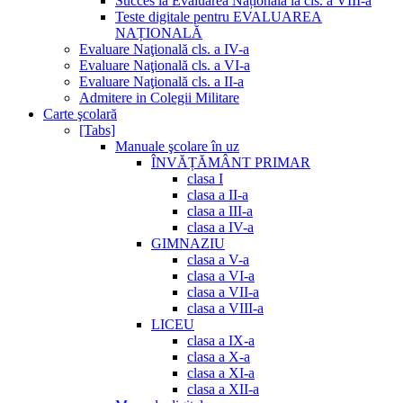
Succes la Evaluarea Națională la cls. a VIII-a
Teste digitale pentru EVALUAREA
NAȚIONALĂ
Evaluare Naţională cls. a IV-a
Evaluare Naţională cls. a VI-a
Evaluare Naţională cls. a II-a
Admitere in Colegii Militare
Carte şcolară
[Tabs]
Manuale şcolare în uz
ÎNVĂȚĂMÂNT PRIMAR
clasa I
clasa a II-a
clasa a III-a
clasa a IV-a
GIMNAZIU
clasa a V-a
clasa a VI-a
clasa a VII-a
clasa a VIII-a
LICEU
clasa a IX-a
clasa a X-a
clasa a XI-a
clasa a XII-a