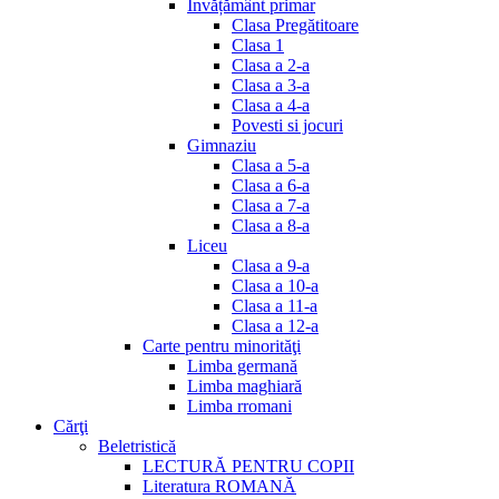
Invățământ primar
Clasa Pregătitoare
Clasa 1
Clasa a 2-a
Clasa a 3-a
Clasa a 4-a
Povesti si jocuri
Gimnaziu
Clasa a 5-a
Clasa a 6-a
Clasa a 7-a
Clasa a 8-a
Liceu
Clasa a 9-a
Clasa a 10-a
Clasa a 11-a
Clasa a 12-a
Carte pentru minorităţi
Limba germană
Limba maghiară
Limba rromani
Cărţi
Beletristică
LECTURĂ PENTRU COPII
Literatura ROMANĂ