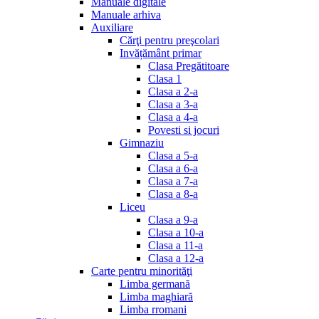
Manuale digitale
Manuale arhiva
Auxiliare
Cărţi pentru preşcolari
Invățământ primar
Clasa Pregătitoare
Clasa 1
Clasa a 2-a
Clasa a 3-a
Clasa a 4-a
Povesti si jocuri
Gimnaziu
Clasa a 5-a
Clasa a 6-a
Clasa a 7-a
Clasa a 8-a
Liceu
Clasa a 9-a
Clasa a 10-a
Clasa a 11-a
Clasa a 12-a
Carte pentru minorităţi
Limba germană
Limba maghiară
Limba rromani