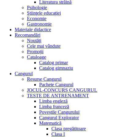
Literatura străină
Psihologie
Ştiinţele educaţiei
Economie
Gastronomie
Materiale didactice
Recomandări
Noutăţi
Cele mai vândute
Promoții
Cataloage
Catalog primar
Catalog gimnaziu
Cangurul
Resurse Cangurul
Pachete Cangurul
JOCUL-CONCURS CANGURUL
TESTE DE ANTRENAMENT
Limba engleză
Limba franceză
Poveștile Cangurului
Cangurul Explorator
Matematică
Clasa pregătitoare
Clasa I