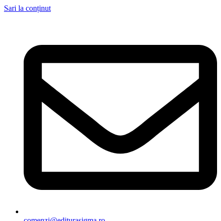
Sari la conținut
comenzi@editurasigma.ro