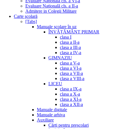
Evaluare Naţională cls. a VI-a
Evaluare Naţională cls. a II-a
Admitere in Colegii Militare
Carte şcolară
[Tabs]
Manuale şcolare în uz
ÎNVĂȚĂMÂNT PRIMAR
clasa I
clasa a II-a
clasa a III-a
clasa a IV-a
GIMNAZIU
clasa a V-a
clasa a VI-a
clasa a VII-a
clasa a VIII-a
LICEU
clasa a IX-a
clasa a X-a
clasa a XI-a
clasa a XII-a
Manuale digitale
Manuale arhiva
Auxiliare
Cărţi pentru preşcolari