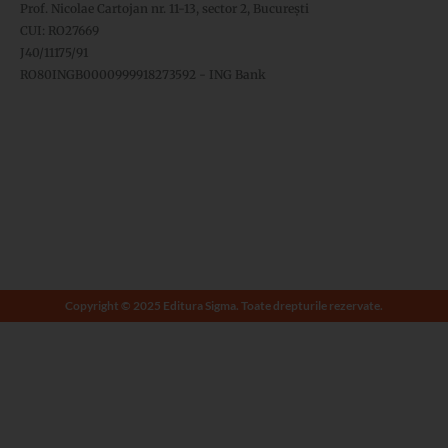
Prof. Nicolae Cartojan nr. 11-13, sector 2, București
CUI: RO27669
J40/11175/91
RO80INGB0000999918273592 - ING Bank
Copyright © 2025 Editura Sigma. Toate drepturile rezervate.