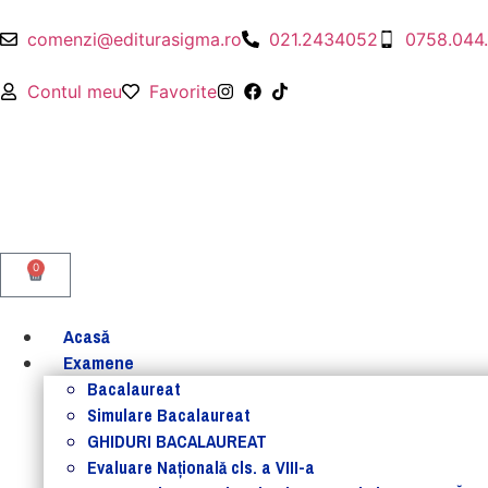
comenzi@editurasigma.ro
021.2434052
0758.044
Contul meu
Favorite
0
Acasă
Examene
Bacalaureat
Simulare Bacalaureat
GHIDURI BACALAUREAT
Evaluare Naţională cls. a VIII-a