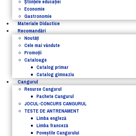
Ştiinţele educaţiei
Economie
Gastronomie
Materiale Didactice
Recomandări
Noutăţi
Cele mai vândute
Promoții
Cataloage
Catalog primar
Catalog gimnaziu
Cangurul
Resurse Cangurul
Pachete Cangurul
JOCUL-CONCURS CANGURUL
TESTE DE ANTRENAMENT
Limba engleză
Limba franceză
Poveștile Cangurului