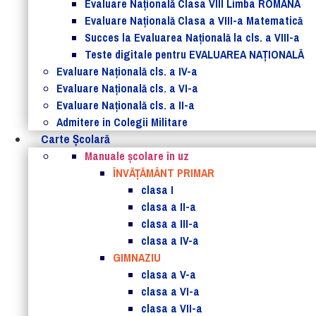
Evaluare Naţională Clasa VIII Limba ROMANĂ
Evaluare Naţională Clasa a VIII-a Matematică
Succes la Evaluarea Națională la cls. a VIII-a
Teste digitale pentru EVALUAREA NAȚIONALĂ
Evaluare Naţională cls. a IV-a
Evaluare Naţională cls. a VI-a
Evaluare Naţională cls. a II-a
Admitere in Colegii Militare
Carte Şcolară
Manuale şcolare în uz
ÎNVĂȚĂMÂNT PRIMAR
clasa I
clasa a II-a
clasa a III-a
clasa a IV-a
GIMNAZIU
clasa a V-a
clasa a VI-a
clasa a VII-a