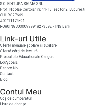
S.C. EDITURA SIGMA SRL
Prof. Nicolae Cartojan nr. 11-13, sector 2, București
CUI: RO27669
J40/11175/91
RO80INGB0000999918273592 - ING Bank
Link-uri Utile
Ofertă manuale şcolare şi auxiliare
Ofertă cărți de lectură
Proiectele Educaţionale Cangurul
EduȘcoală
Despre Noi
Contact
Blog
Contul Meu
Coș de cumpărături
Lista de dorințe