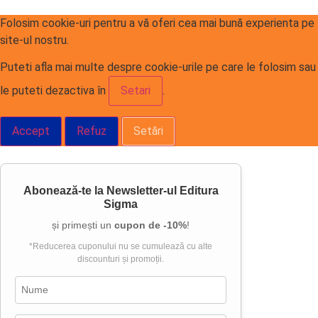
Folosim cookie-uri pentru a vă oferi cea mai bună experienta pe
site-ul nostru.
Puteti afla mai multe despre cookie-urile pe care le folosim sau
le puteti dezactiva în
Setari
.
Accept
Refuz
Setări
Abonează-te la
Newsletter-ul Editura
Sigma
și primești un
cupon de -10%
!
*Reducerea cuponului nu se cumulează cu alte
discounturi și promoții.