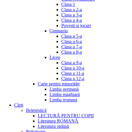
Clasa 1
Clasa a 2-a
Clasa a 3-a
Clasa a 4-a
Povesti si jocuri
Gimnaziu
Clasa a 5-a
Clasa a 6-a
Clasa a 7-a
Clasa a 8-a
Liceu
Clasa a 9-a
Clasa a 10-a
Clasa a 11-a
Clasa a 12-a
Carte pentru minorităţi
Limba germană
Limba maghiară
Limba rromani
Cărţi
Beletristică
LECTURĂ PENTRU COPII
Literatura ROMANĂ
Literatura străină
Psihologie