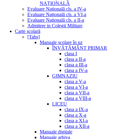
NAȚIONALĂ
Evaluare Naţională cls. a IV-a
Evaluare Naţională cls. a VI-a
Evaluare Naţională cls. a II-a
Admitere in Colegii Militare
Carte şcolară
[Tabs]
Manuale şcolare în uz
ÎNVĂȚĂMÂNT PRIMAR
clasa I
clasa a II-a
clasa a III-a
clasa a IV-a
GIMNAZIU
clasa a V-a
clasa a VI-a
clasa a VII-a
clasa a VIII-a
LICEU
clasa a IX-a
clasa a X-a
clasa a XI-a
clasa a XII-a
Manuale digitale
Manuale arhiva