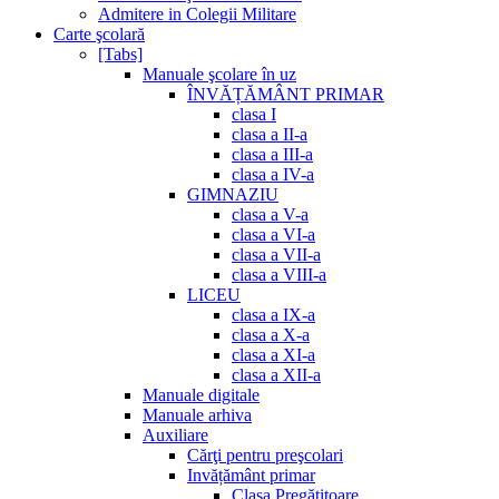
Admitere in Colegii Militare
Carte şcolară
[Tabs]
Manuale şcolare în uz
ÎNVĂȚĂMÂNT PRIMAR
clasa I
clasa a II-a
clasa a III-a
clasa a IV-a
GIMNAZIU
clasa a V-a
clasa a VI-a
clasa a VII-a
clasa a VIII-a
LICEU
clasa a IX-a
clasa a X-a
clasa a XI-a
clasa a XII-a
Manuale digitale
Manuale arhiva
Auxiliare
Cărţi pentru preşcolari
Invățământ primar
Clasa Pregătitoare