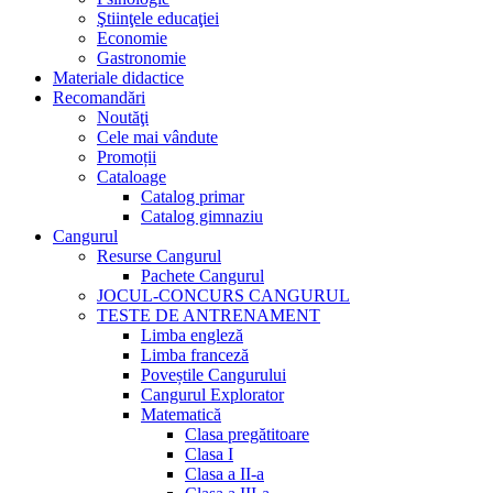
Ştiinţele educaţiei
Economie
Gastronomie
Materiale didactice
Recomandări
Noutăţi
Cele mai vândute
Promoții
Cataloage
Catalog primar
Catalog gimnaziu
Cangurul
Resurse Cangurul
Pachete Cangurul
JOCUL-CONCURS CANGURUL
TESTE DE ANTRENAMENT
Limba engleză
Limba franceză
Poveștile Cangurului
Cangurul Explorator
Matematică
Clasa pregătitoare
Clasa I
Clasa a II-a