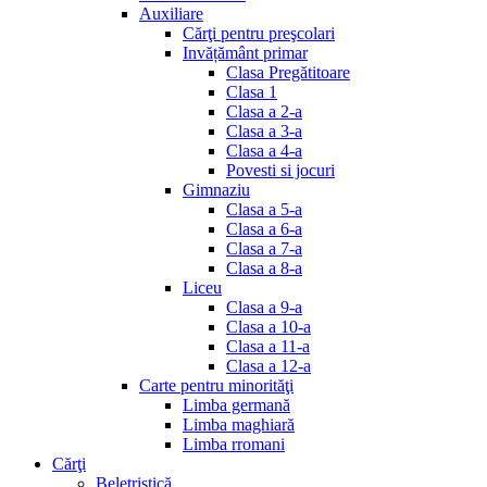
Auxiliare
Cărţi pentru preşcolari
Invățământ primar
Clasa Pregătitoare
Clasa 1
Clasa a 2-a
Clasa a 3-a
Clasa a 4-a
Povesti si jocuri
Gimnaziu
Clasa a 5-a
Clasa a 6-a
Clasa a 7-a
Clasa a 8-a
Liceu
Clasa a 9-a
Clasa a 10-a
Clasa a 11-a
Clasa a 12-a
Carte pentru minorităţi
Limba germană
Limba maghiară
Limba rromani
Cărţi
Beletristică