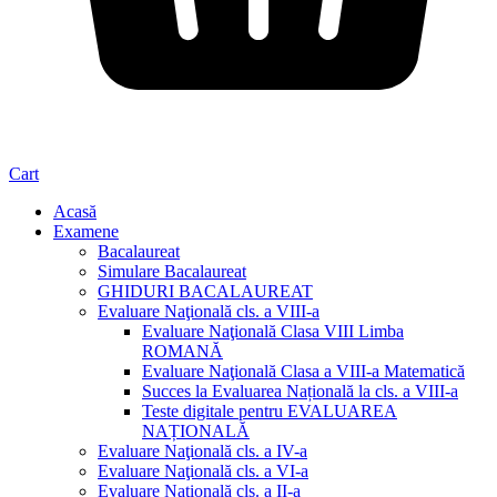
Cart
Acasă
Examene
Bacalaureat
Simulare Bacalaureat
GHIDURI BACALAUREAT
Evaluare Naţională cls. a VIII-a
Evaluare Naţională Clasa VIII Limba
ROMANĂ
Evaluare Naţională Clasa a VIII-a Matematică
Succes la Evaluarea Națională la cls. a VIII-a
Teste digitale pentru EVALUAREA
NAȚIONALĂ
Evaluare Naţională cls. a IV-a
Evaluare Naţională cls. a VI-a
Evaluare Naţională cls. a II-a