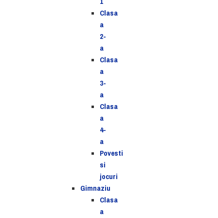
1
Clasa
a
2-
a
Clasa
a
3-
a
Clasa
a
4-
a
Povesti
si
jocuri
Gimnaziu
Clasa
a