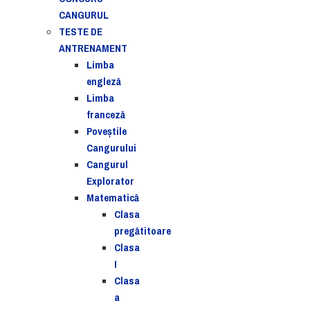
CANGURUL
TESTE DE
ANTRENAMENT
Limba
engleză
Limba
franceză
Poveștile
Cangurului
Cangurul
Explorator
Matematică
Clasa
pregătitoare
Clasa
I
Clasa
a