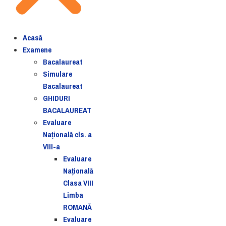
Acasă
Examene
Bacalaureat
Simulare
Bacalaureat
GHIDURI
BACALAUREAT
Evaluare
Naţională cls. a
VIII-a
Evaluare
Naţională
Clasa VIII
Limba
ROMANĂ
Evaluare