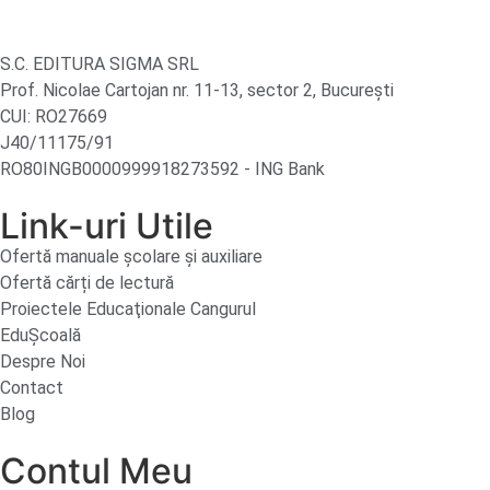
S.C. EDITURA SIGMA SRL
Prof. Nicolae Cartojan nr. 11-13, sector 2, București
CUI: RO27669
J40/11175/91
RO80INGB0000999918273592 - ING Bank
Link-uri Utile
Ofertă manuale şcolare şi auxiliare
Ofertă cărți de lectură
Proiectele Educaţionale Cangurul
EduȘcoală
Despre Noi
Contact
Blog
Contul Meu