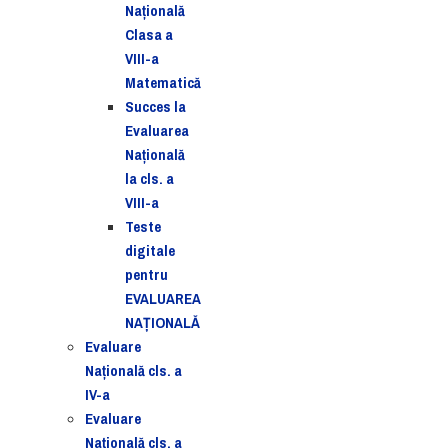
Naţională
Clasa a
VIII-a
Matematică
Succes la
Evaluarea
Națională
la cls. a
VIII-a
Teste
digitale
pentru
EVALUAREA
NAȚIONALĂ
Evaluare
Naţională cls. a
IV-a
Evaluare
Naţională cls. a