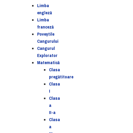
Limba
engleză
Limba
franceză
Poveștile
Cangurului
Cangurul
Explorator
Matematică
Clasa
pregătitoare
Clasa
I
Clasa
a
II-a
Clasa
a