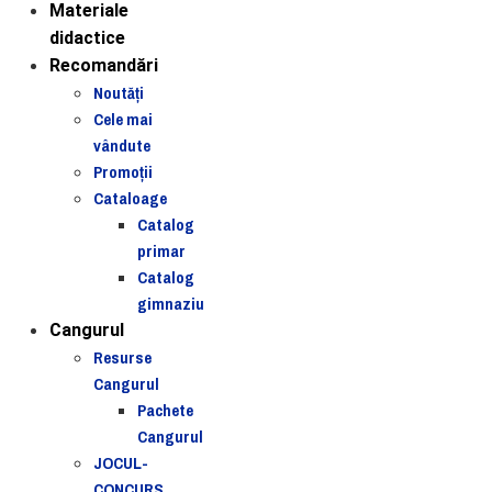
Materiale
didactice
Recomandări
Noutăţi
Cele mai
vândute
Promoții
Cataloage
Catalog
primar
Catalog
gimnaziu
Cangurul
Resurse
Cangurul
Pachete
Cangurul
JOCUL-
CONCURS