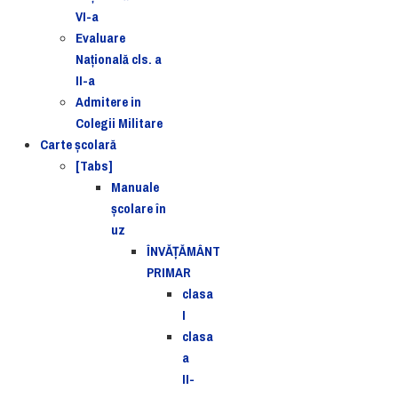
VI-a
Evaluare
Naţională cls. a
II-a
Admitere in
Colegii Militare
Carte şcolară
[Tabs]
Manuale
şcolare în
uz
ÎNVĂȚĂMÂNT
PRIMAR
clasa
I
clasa
a
II-