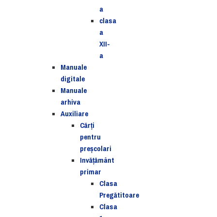
a
clasa
a
XII-
a
Manuale
digitale
Manuale
arhiva
Auxiliare
Cărţi
pentru
preşcolari
Invățământ
primar
Clasa
Pregătitoare
Clasa