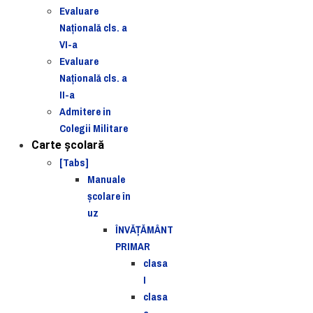
Evaluare
Naţională cls. a
VI-a
Evaluare
Naţională cls. a
II-a
Admitere in
Colegii Militare
Carte şcolară
[Tabs]
Manuale
şcolare în
uz
ÎNVĂȚĂMÂNT
PRIMAR
clasa
I
clasa