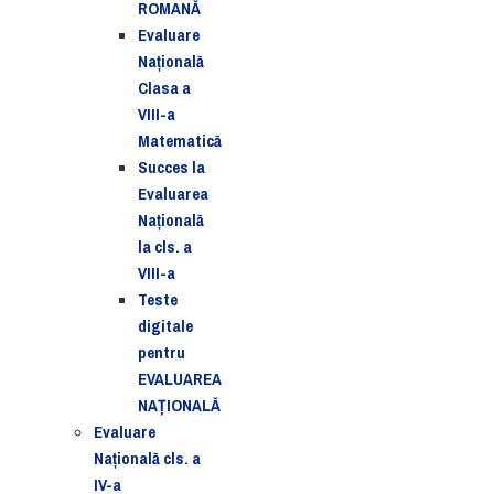
ROMANĂ
Evaluare
Naţională
Clasa a
VIII-a
Matematică
Succes la
Evaluarea
Națională
la cls. a
VIII-a
Teste
digitale
pentru
EVALUAREA
NAȚIONALĂ
Evaluare
Naţională cls. a
IV-a