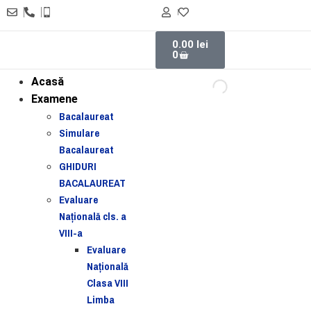
0.00
lei
0
Acasă
Examene
Bacalaureat
Simulare
Bacalaureat
GHIDURI
BACALAUREAT
Evaluare
Naţională cls. a
VIII-a
Evaluare
Naţională
Clasa VIII
Limba