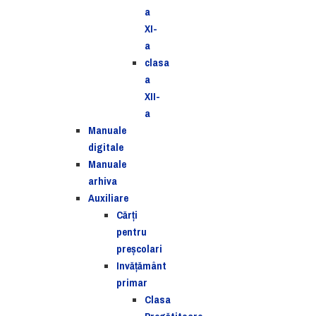
a
XI-
a
clasa
a
XII-
a
Manuale
digitale
Manuale
arhiva
Auxiliare
Cărţi
pentru
preşcolari
Invățământ
primar
Clasa