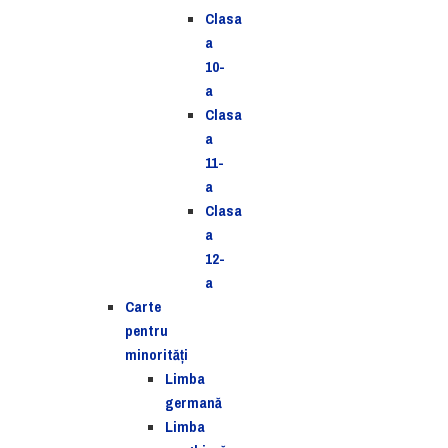
Clasa
a
10-
a
Clasa
a
11-
a
Clasa
a
12-
a
Carte
pentru
minorităţi
Limba
germană
Limba