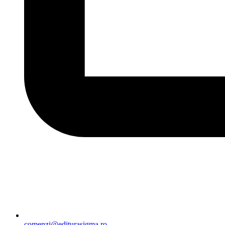
comenzi@editurasigma.ro