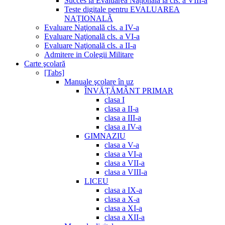
Succes la Evaluarea Națională la cls. a VIII-a
Teste digitale pentru EVALUAREA
NAȚIONALĂ
Evaluare Naţională cls. a IV-a
Evaluare Naţională cls. a VI-a
Evaluare Naţională cls. a II-a
Admitere in Colegii Militare
Carte şcolară
[Tabs]
Manuale şcolare în uz
ÎNVĂȚĂMÂNT PRIMAR
clasa I
clasa a II-a
clasa a III-a
clasa a IV-a
GIMNAZIU
clasa a V-a
clasa a VI-a
clasa a VII-a
clasa a VIII-a
LICEU
clasa a IX-a
clasa a X-a
clasa a XI-a
clasa a XII-a