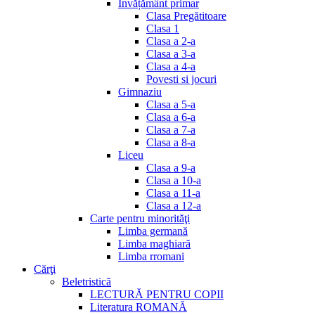
Invățământ primar
Clasa Pregătitoare
Clasa 1
Clasa a 2-a
Clasa a 3-a
Clasa a 4-a
Povesti si jocuri
Gimnaziu
Clasa a 5-a
Clasa a 6-a
Clasa a 7-a
Clasa a 8-a
Liceu
Clasa a 9-a
Clasa a 10-a
Clasa a 11-a
Clasa a 12-a
Carte pentru minorităţi
Limba germană
Limba maghiară
Limba rromani
Cărţi
Beletristică
LECTURĂ PENTRU COPII
Literatura ROMANĂ