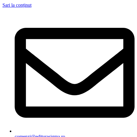
Sari la conținut
comenzi@editurasigma.ro