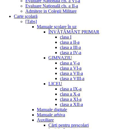
Evaluare Naţională cls. a VI-a
Evaluare Naţională cls. a II-a
Admitere in Colegii Militare
Carte şcolară
[Tabs]
Manuale şcolare în uz
ÎNVĂȚĂMÂNT PRIMAR
clasa I
clasa a II-a
clasa a III-a
clasa a IV-a
GIMNAZIU
clasa a V-a
clasa a VI-a
clasa a VII-a
clasa a VIII-a
LICEU
clasa a IX-a
clasa a X-a
clasa a XI-a
clasa a XII-a
Manuale digitale
Manuale arhiva
Auxiliare
Cărţi pentru preşcolari