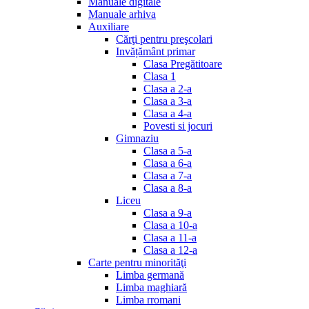
Manuale digitale
Manuale arhiva
Auxiliare
Cărţi pentru preşcolari
Invățământ primar
Clasa Pregătitoare
Clasa 1
Clasa a 2-a
Clasa a 3-a
Clasa a 4-a
Povesti si jocuri
Gimnaziu
Clasa a 5-a
Clasa a 6-a
Clasa a 7-a
Clasa a 8-a
Liceu
Clasa a 9-a
Clasa a 10-a
Clasa a 11-a
Clasa a 12-a
Carte pentru minorităţi
Limba germană
Limba maghiară
Limba rromani