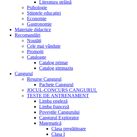
Literatura străină
Psihologie
Ştiinţele educaţiei
Economie
Gastronomie
Materiale didactice
Recomandări
Noutăţi
Cele mai vândute
Promoții
Cataloage
Catalog primar
Catalog gimnaziu
Cangurul
Resurse Cangurul
Pachete Cangurul
JOCUL-CONCURS CANGURUL
TESTE DE ANTRENAMENT
Limba engleză
Limba franceză
Poveștile Cangurului
Cangurul Explorator
Matematică
Clasa pregătitoare
Clasa I