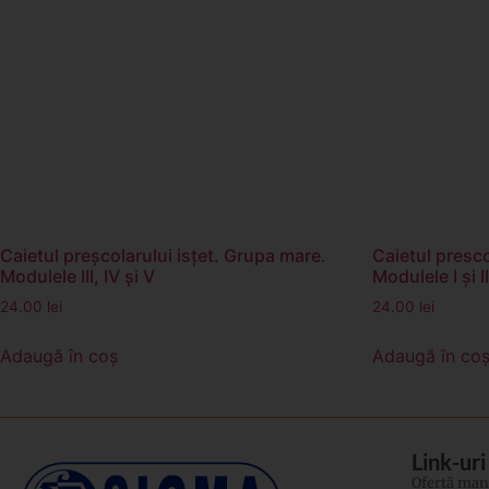
Caietul preșcolarului isțet. Grupa mare.
Caietul presco
Modulele III, IV și V
Modulele I și II
24.00
lei
24.00
lei
Adaugă în coș
Adaugă în co
Link-uri
Ofertă manu