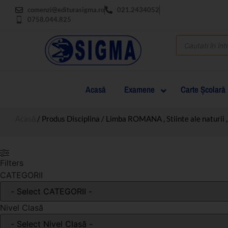
comenzi@editurasigma.ro
021.2434052
0758.044.825
Acasă
Examene
Carte Şcolară
Acasă
/ Produs Disciplina / Limba ROMANA , Stiinte ale naturii ,
Filters
CATEGORII
Nivel Clasă