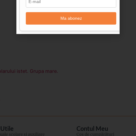
Ma abonez
larului istet. Grupa mare.
ș
 Utile
Contul Meu
ale şcolare şi auxiliare
Coș de cumpărături