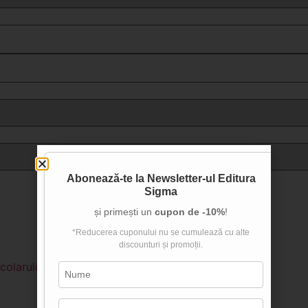
clasa a V-a
clasa a VI-a
clasa a VII-a
clasa a VIII-a
clasa a IX-a
clasa a X-a
clasa a XI-a
clasa a XII-a
Abonează-te la
Newsletter-ul Editura
Sigma
și primești un
cupon de -10%
!
*Reducerea cuponului nu se cumulează cu alte
discounturi și promoții.