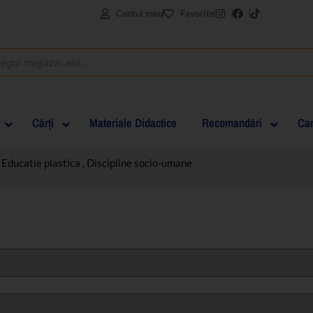
Contul meu
Favorite
Cărţi
Materiale Didactice
Recomandări
Can
 Educatie plastica , Discipline socio-umane
clasa I
clasa a II-a
clasa a III-a
clasa a IV-a