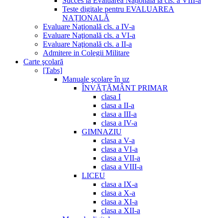
Succes la Evaluarea Națională la cls. a VIII-a
Teste digitale pentru EVALUAREA
NAȚIONALĂ
Evaluare Naţională cls. a IV-a
Evaluare Naţională cls. a VI-a
Evaluare Naţională cls. a II-a
Admitere in Colegii Militare
Carte şcolară
[Tabs]
Manuale şcolare în uz
ÎNVĂȚĂMÂNT PRIMAR
clasa I
clasa a II-a
clasa a III-a
clasa a IV-a
GIMNAZIU
clasa a V-a
clasa a VI-a
clasa a VII-a
clasa a VIII-a
LICEU
clasa a IX-a
clasa a X-a
clasa a XI-a
clasa a XII-a