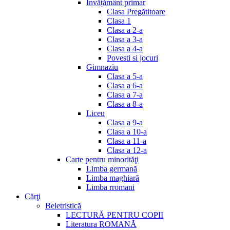
Invățământ primar
Clasa Pregătitoare
Clasa 1
Clasa a 2-a
Clasa a 3-a
Clasa a 4-a
Povesti si jocuri
Gimnaziu
Clasa a 5-a
Clasa a 6-a
Clasa a 7-a
Clasa a 8-a
Liceu
Clasa a 9-a
Clasa a 10-a
Clasa a 11-a
Clasa a 12-a
Carte pentru minorităţi
Limba germană
Limba maghiară
Limba rromani
Cărţi
Beletristică
LECTURĂ PENTRU COPII
Literatura ROMANĂ