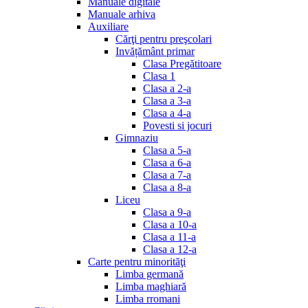
Manuale digitale
Manuale arhiva
Auxiliare
Cărţi pentru preşcolari
Invățământ primar
Clasa Pregătitoare
Clasa 1
Clasa a 2-a
Clasa a 3-a
Clasa a 4-a
Povesti si jocuri
Gimnaziu
Clasa a 5-a
Clasa a 6-a
Clasa a 7-a
Clasa a 8-a
Liceu
Clasa a 9-a
Clasa a 10-a
Clasa a 11-a
Clasa a 12-a
Carte pentru minorităţi
Limba germană
Limba maghiară
Limba rromani