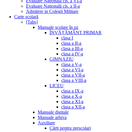
Evaluare Naţională cls. a VI-a
Evaluare Naţională cls. a II-a
Admitere in Colegii Militare
Carte şcolară
[Tabs]
Manuale şcolare în uz
ÎNVĂȚĂMÂNT PRIMAR
clasa I
clasa a II-a
clasa a III-a
clasa a IV-a
GIMNAZIU
clasa a V-a
clasa a VI-a
clasa a VII-a
clasa a VIII-a
LICEU
clasa a IX-a
clasa a X-a
clasa a XI-a
clasa a XII-a
Manuale digitale
Manuale arhiva
Auxiliare
Cărţi pentru preşcolari