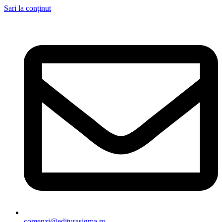
Sari la conținut
comenzi@editurasigma.ro