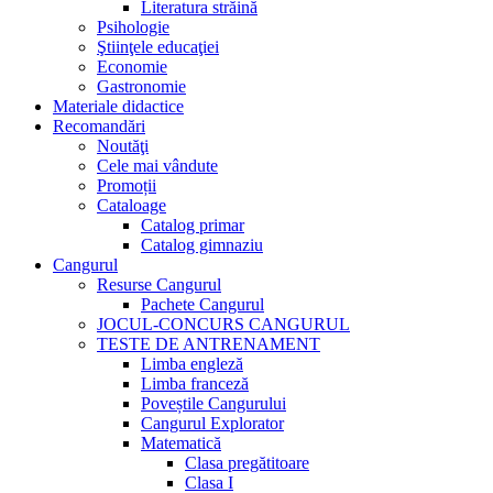
Literatura străină
Psihologie
Ştiinţele educaţiei
Economie
Gastronomie
Materiale didactice
Recomandări
Noutăţi
Cele mai vândute
Promoții
Cataloage
Catalog primar
Catalog gimnaziu
Cangurul
Resurse Cangurul
Pachete Cangurul
JOCUL-CONCURS CANGURUL
TESTE DE ANTRENAMENT
Limba engleză
Limba franceză
Poveștile Cangurului
Cangurul Explorator
Matematică
Clasa pregătitoare
Clasa I