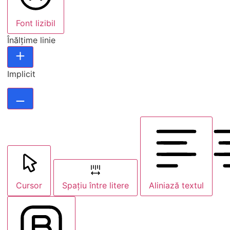
Font lizibil
Înălțime linie
Implicit
Cursor
Spațiu între litere
Aliniază textul