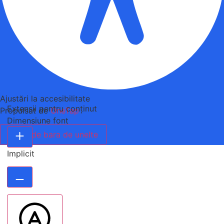
Ajustări la accesibilitate
Extensii pentru conținut
Propulsat de
OneTap
Dimensiune font
Ascunde bara de unelte
Implicit