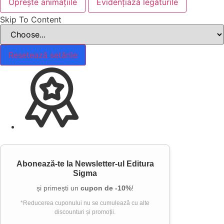
Oprește animațiile
Evidențiază legăturile
Skip To Content
Resetează setările
Abonează-te la
Newsletter-ul Editura
Sigma
și primești un
cupon de -10%
!
*Reducerea cuponului nu se cumulează cu alte
discounturi și promoții.