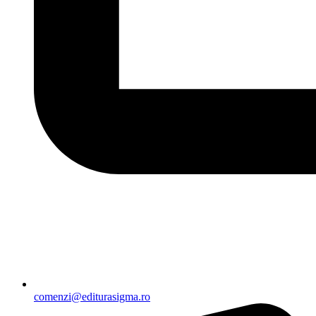
comenzi@editurasigma.ro