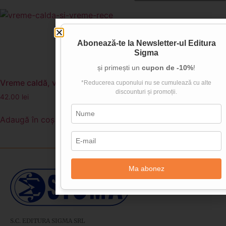
Abonează-te la
Newsletter-ul Editura
Sigma
și primești un
cupon de -10%
!
Vreme caldă, vreme rece (Carte uriasă)
*Reducerea cuponului nu se cumulează cu alte
discounturi și promoții.
42.00
lei
Adaugă în coș
Ma abonez
S.C. EDITURA SIGMA SRL