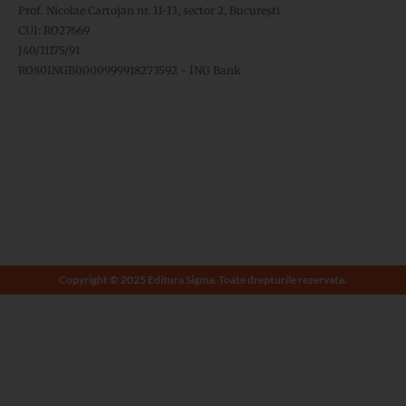
Prof. Nicolae Cartojan nr. 11-13, sector 2, București
CUI: RO27669
J40/11175/91
RO80INGB0000999918273592 - ING Bank
Copyright © 2025 Editura Sigma. Toate drepturile rezervate.