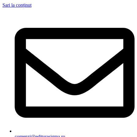
Sari la conținut
comenzi@editurasigma.ro