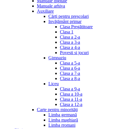
Manuale digitale
Manuale arhiva
Auxiliare
Cărţi pentru preşcolari
Invățământ primar
Clasa Pregătitoare
Clasa 1
Clasa a 2-a
Clasa a 3-a
Clasa a 4-a
Povesti si jocuri
Gimnaziu
Clasa a 5-a
Clasa a 6-a
Clasa a 7-a
Clasa a 8-a
Liceu
Clasa a 9-a
Clasa a 10-a
Clasa a 11-a
Clasa a 12-a
Carte pentru minorităţi
Limba germană
Limba maghiară
Limba rromani