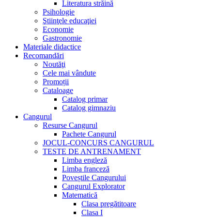
Literatura străină
Psihologie
Ştiinţele educaţiei
Economie
Gastronomie
Materiale didactice
Recomandări
Noutăţi
Cele mai vândute
Promoții
Cataloage
Catalog primar
Catalog gimnaziu
Cangurul
Resurse Cangurul
Pachete Cangurul
JOCUL-CONCURS CANGURUL
TESTE DE ANTRENAMENT
Limba engleză
Limba franceză
Poveștile Cangurului
Cangurul Explorator
Matematică
Clasa pregătitoare
Clasa I