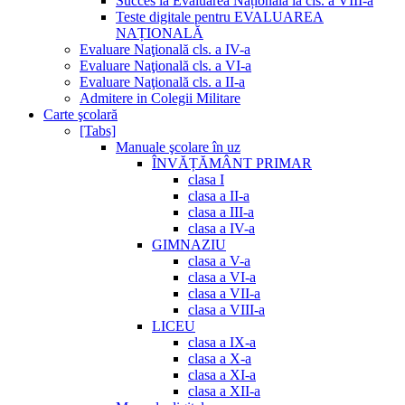
Succes la Evaluarea Națională la cls. a VIII-a
Teste digitale pentru EVALUAREA
NAȚIONALĂ
Evaluare Naţională cls. a IV-a
Evaluare Naţională cls. a VI-a
Evaluare Naţională cls. a II-a
Admitere in Colegii Militare
Carte şcolară
[Tabs]
Manuale şcolare în uz
ÎNVĂȚĂMÂNT PRIMAR
clasa I
clasa a II-a
clasa a III-a
clasa a IV-a
GIMNAZIU
clasa a V-a
clasa a VI-a
clasa a VII-a
clasa a VIII-a
LICEU
clasa a IX-a
clasa a X-a
clasa a XI-a
clasa a XII-a