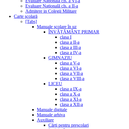
Evaluare Naţională cls. a VI-a
Evaluare Naţională cls. a II-a
Admitere in Colegii Militare
Carte şcolară
[Tabs]
Manuale şcolare în uz
ÎNVĂȚĂMÂNT PRIMAR
clasa I
clasa a II-a
clasa a III-a
clasa a IV-a
GIMNAZIU
clasa a V-a
clasa a VI-a
clasa a VII-a
clasa a VIII-a
LICEU
clasa a IX-a
clasa a X-a
clasa a XI-a
clasa a XII-a
Manuale digitale
Manuale arhiva
Auxiliare
Cărţi pentru preşcolari