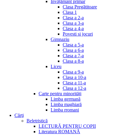
Invățământ primar
Clasa Pregătitoare
Clasa 1
Clasa a 2-a
Clasa a 3-a
Clasa a 4-a
Povesti si jocuri
Gimnaziu
Clasa a 5-a
Clasa a 6-a
Clasa a 7-a
Clasa a 8-a
Liceu
Clasa a 9-a
Clasa a 10-a
Clasa a 11-a
Clasa a 12-a
Carte pentru minorităţi
Limba germană
Limba maghiară
Limba rromani
Cărţi
Beletristică
LECTURĂ PENTRU COPII
Literatura ROMANĂ