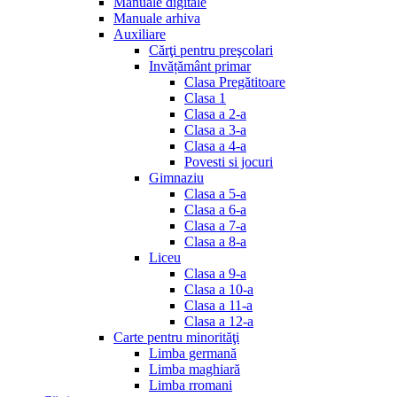
Manuale digitale
Manuale arhiva
Auxiliare
Cărţi pentru preşcolari
Invățământ primar
Clasa Pregătitoare
Clasa 1
Clasa a 2-a
Clasa a 3-a
Clasa a 4-a
Povesti si jocuri
Gimnaziu
Clasa a 5-a
Clasa a 6-a
Clasa a 7-a
Clasa a 8-a
Liceu
Clasa a 9-a
Clasa a 10-a
Clasa a 11-a
Clasa a 12-a
Carte pentru minorităţi
Limba germană
Limba maghiară
Limba rromani