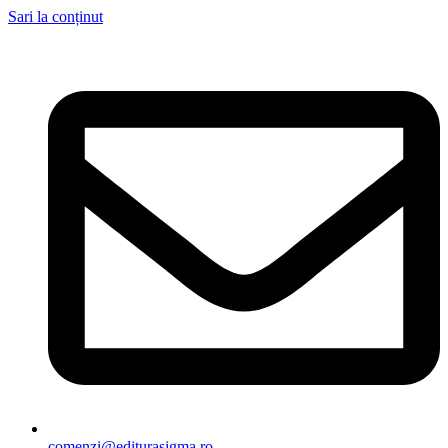
Sari la conținut
comenzi@editurasigma.ro