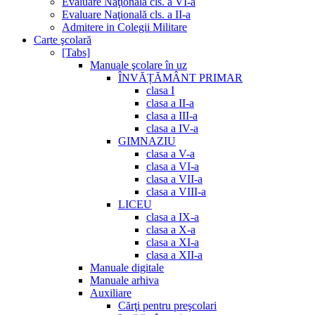
Evaluare Naţională cls. a VI-a
Evaluare Naţională cls. a II-a
Admitere in Colegii Militare
Carte şcolară
[Tabs]
Manuale şcolare în uz
ÎNVĂȚĂMÂNT PRIMAR
clasa I
clasa a II-a
clasa a III-a
clasa a IV-a
GIMNAZIU
clasa a V-a
clasa a VI-a
clasa a VII-a
clasa a VIII-a
LICEU
clasa a IX-a
clasa a X-a
clasa a XI-a
clasa a XII-a
Manuale digitale
Manuale arhiva
Auxiliare
Cărţi pentru preşcolari