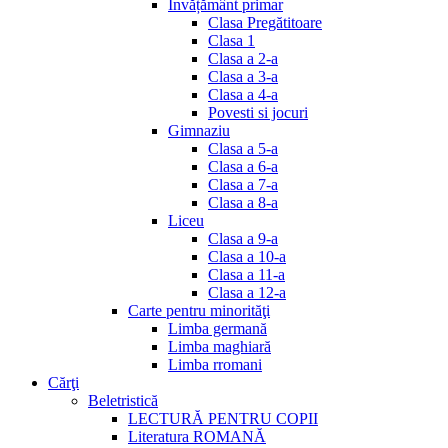
Invățământ primar
Clasa Pregătitoare
Clasa 1
Clasa a 2-a
Clasa a 3-a
Clasa a 4-a
Povesti si jocuri
Gimnaziu
Clasa a 5-a
Clasa a 6-a
Clasa a 7-a
Clasa a 8-a
Liceu
Clasa a 9-a
Clasa a 10-a
Clasa a 11-a
Clasa a 12-a
Carte pentru minorităţi
Limba germană
Limba maghiară
Limba rromani
Cărţi
Beletristică
LECTURĂ PENTRU COPII
Literatura ROMANĂ