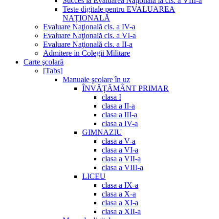
Succes la Evaluarea Națională la cls. a VIII-a
Teste digitale pentru EVALUAREA
NAȚIONALĂ
Evaluare Naţională cls. a IV-a
Evaluare Naţională cls. a VI-a
Evaluare Naţională cls. a II-a
Admitere in Colegii Militare
Carte şcolară
[Tabs]
Manuale şcolare în uz
ÎNVĂȚĂMÂNT PRIMAR
clasa I
clasa a II-a
clasa a III-a
clasa a IV-a
GIMNAZIU
clasa a V-a
clasa a VI-a
clasa a VII-a
clasa a VIII-a
LICEU
clasa a IX-a
clasa a X-a
clasa a XI-a
clasa a XII-a