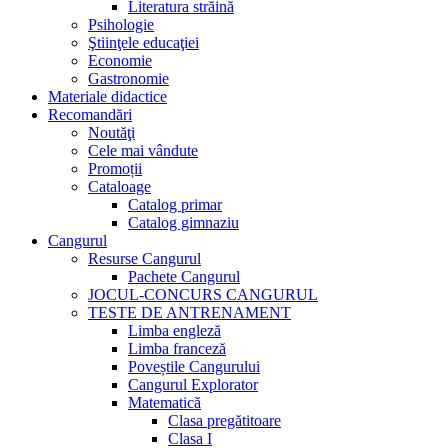
Literatura străină
Psihologie
Ştiinţele educaţiei
Economie
Gastronomie
Materiale didactice
Recomandări
Noutăţi
Cele mai vândute
Promoții
Cataloage
Catalog primar
Catalog gimnaziu
Cangurul
Resurse Cangurul
Pachete Cangurul
JOCUL-CONCURS CANGURUL
TESTE DE ANTRENAMENT
Limba engleză
Limba franceză
Poveștile Cangurului
Cangurul Explorator
Matematică
Clasa pregătitoare
Clasa I