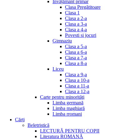
Invățământ primar
Clasa Pregătitoare
Clasa 1
Clasa a 2-a
Clasa a 3-a
Clasa a 4-a
Povesti si jocuri
Gimnaziu
Clasa a 5-a
Clasa a 6-a
Clasa a 7-a
Clasa a 8-a
Liceu
Clasa a 9-a
Clasa a 10-a
Clasa a 11-a
Clasa a 12-a
Carte pentru minorităţi
Limba germană
Limba maghiară
Limba rromani
Cărţi
Beletristică
LECTURĂ PENTRU COPII
Literatura ROMANĂ