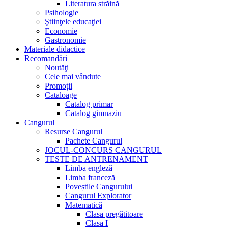
Literatura străină
Psihologie
Ştiinţele educaţiei
Economie
Gastronomie
Materiale didactice
Recomandări
Noutăţi
Cele mai vândute
Promoții
Cataloage
Catalog primar
Catalog gimnaziu
Cangurul
Resurse Cangurul
Pachete Cangurul
JOCUL-CONCURS CANGURUL
TESTE DE ANTRENAMENT
Limba engleză
Limba franceză
Poveștile Cangurului
Cangurul Explorator
Matematică
Clasa pregătitoare
Clasa I