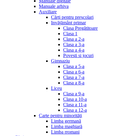
Manuale digitale
Manuale arhiva
Auxiliare
Cărţi pentru preşcolari
Invățământ primar
Clasa Pregătitoare
Clasa 1
Clasa a 2-a
Clasa a 3-a
Clasa a 4-a
Povesti si jocuri
Gimnaziu
Clasa a 5-a
Clasa a 6-a
Clasa a 7-a
Clasa a 8-a
Liceu
Clasa a 9-a
Clasa a 10-a
Clasa a 11-a
Clasa a 12-a
Carte pentru minorităţi
Limba germană
Limba maghiară
Limba rromani