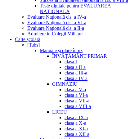
Succes la Evaluarea Națională la cls. a VIII-a
Teste digitale pentru EVALUAREA
NAȚIONALĂ
Evaluare Naţională cls. a IV-a
Evaluare Naţională cls. a VI-a
Evaluare Naţională cls. a II-a
Admitere in Colegii Militare
Carte şcolară
[Tabs]
Manuale şcolare în uz
ÎNVĂȚĂMÂNT PRIMAR
clasa I
clasa a II-a
clasa a III-a
clasa a IV-a
GIMNAZIU
clasa a V-a
clasa a VI-a
clasa a VII-a
clasa a VIII-a
LICEU
clasa a IX-a
clasa a X-a
clasa a XI-a
clasa a XII-a