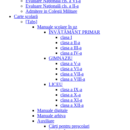
Evaluare Naţională cls. a VI-a
Evaluare Naţională cls. a II-a
Admitere in Colegii Militare
Carte şcolară
[Tabs]
Manuale şcolare în uz
ÎNVĂȚĂMÂNT PRIMAR
clasa I
clasa a II-a
clasa a III-a
clasa a IV-a
GIMNAZIU
clasa a V-a
clasa a VI-a
clasa a VII-a
clasa a VIII-a
LICEU
clasa a IX-a
clasa a X-a
clasa a XI-a
clasa a XII-a
Manuale digitale
Manuale arhiva
Auxiliare
Cărţi pentru preşcolari