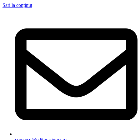
Sari la conținut
comenzi@editurasigma.ro