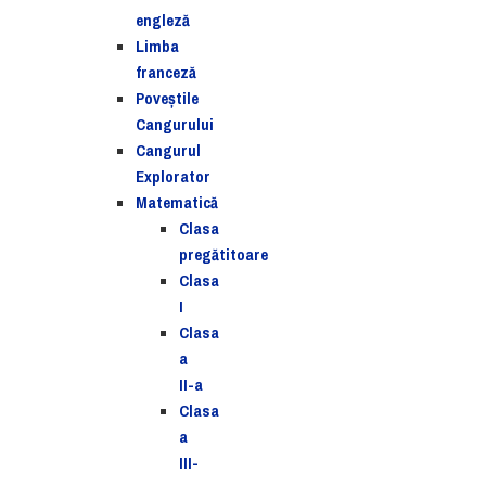
engleză
Limba
franceză
Poveștile
Cangurului
Cangurul
Explorator
Matematică
Clasa
pregătitoare
Clasa
I
Clasa
a
II-a
Clasa
a
III-