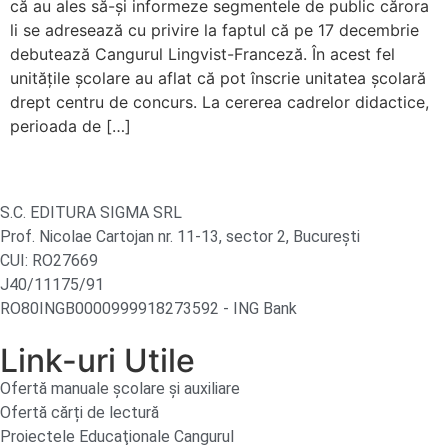
că au ales să-și informeze segmentele de public cărora
li se adresează cu privire la faptul că pe 17 decembrie
debutează Cangurul Lingvist-Franceză. În acest fel
unitățile școlare au aflat că pot înscrie unitatea școlară
drept centru de concurs. La cererea cadrelor didactice,
perioada de […]
S.C. EDITURA SIGMA SRL
Prof. Nicolae Cartojan nr. 11-13, sector 2, București
CUI: RO27669
J40/11175/91
RO80INGB0000999918273592 - ING Bank
Link-uri Utile
Ofertă manuale şcolare şi auxiliare
Ofertă cărți de lectură
Proiectele Educaţionale Cangurul