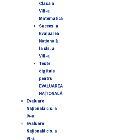
Clasa a
VIII-a
Matematică
Succes la
Evaluarea
Națională
la cls. a
VIII-a
Teste
digitale
pentru
EVALUAREA
NAȚIONALĂ
Evaluare
Naţională cls. a
IV-a
Evaluare
Naţională cls. a
VI-a