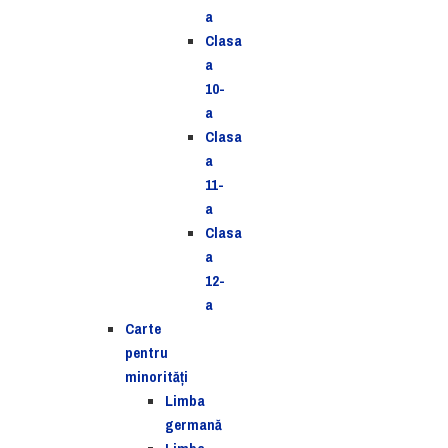
a
Clasa
a
10-
a
Clasa
a
11-
a
Clasa
a
12-
a
Carte
pentru
minorităţi
Limba
germană