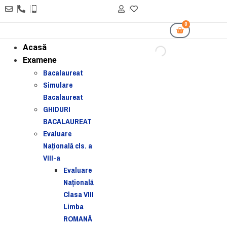
0
Acasă
Examene
Bacalaureat
Simulare
Bacalaureat
GHIDURI
BACALAUREAT
Evaluare
Naţională cls. a
VIII-a
Evaluare
Naţională
Clasa VIII
Limba
ROMANĂ