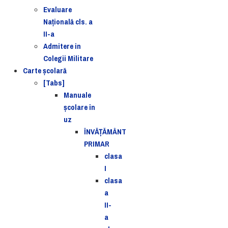
Evaluare
Naţională cls. a
II-a
Admitere in
Colegii Militare
Carte şcolară
[Tabs]
Manuale
şcolare în
uz
ÎNVĂȚĂMÂNT
PRIMAR
clasa
I
clasa
a
II-
a