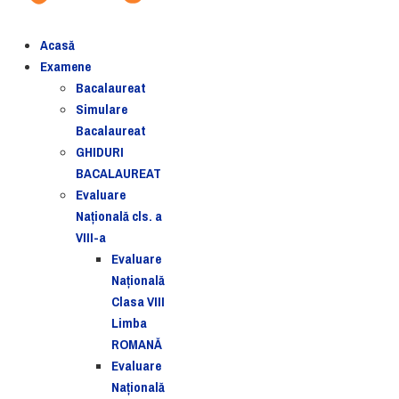
Acasă
Examene
Bacalaureat
Simulare
Bacalaureat
GHIDURI
BACALAUREAT
Evaluare
Naţională cls. a
VIII-a
Evaluare
Naţională
Clasa VIII
Limba
ROMANĂ
Evaluare
Naţională