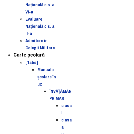
Naţională cls. a
VI-a
Evaluare
Naţională cls. a
II-a
Admitere in
Colegii Militare
Carte şcolară
[Tabs]
Manuale
şcolare în
uz
ÎNVĂȚĂMÂNT
PRIMAR
clasa
I
clasa
a