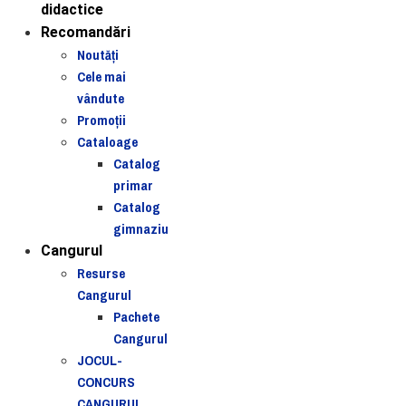
didactice
Recomandări
Noutăţi
Cele mai
vândute
Promoții
Cataloage
Catalog
primar
Catalog
gimnaziu
Cangurul
Resurse
Cangurul
Pachete
Cangurul
JOCUL-
CONCURS
CANGURUL