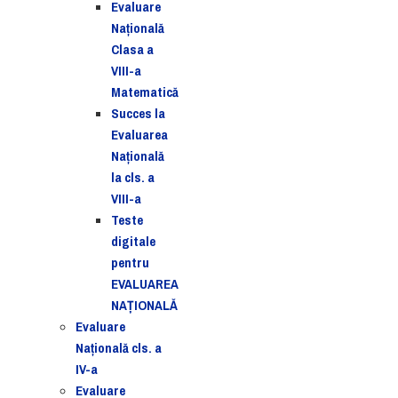
Evaluare
Naţională
Clasa a
VIII-a
Matematică
Succes la
Evaluarea
Națională
la cls. a
VIII-a
Teste
digitale
pentru
EVALUAREA
NAȚIONALĂ
Evaluare
Naţională cls. a
IV-a
Evaluare