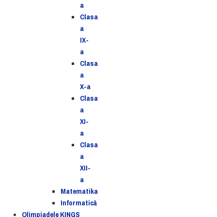
a
Clasa
a
IX-
a
Clasa
a
X-a
Clasa
a
XI-
a
Clasa
a
XII-
a
Matematika
Informatică
Olimpiadele KINGS