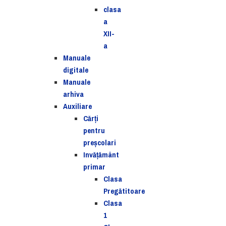
clasa
a
XII-
a
Manuale
digitale
Manuale
arhiva
Auxiliare
Cărţi
pentru
preşcolari
Invățământ
primar
Clasa
Pregătitoare
Clasa
1