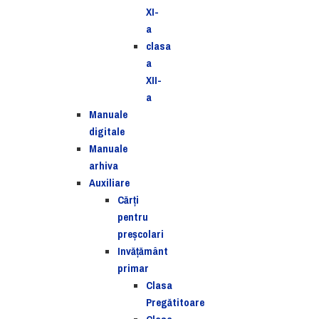
XI-
a
clasa
a
XII-
a
Manuale
digitale
Manuale
arhiva
Auxiliare
Cărţi
pentru
preşcolari
Invățământ
primar
Clasa
Pregătitoare