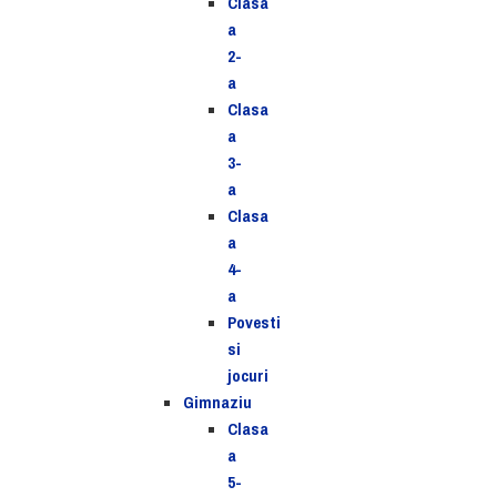
Clasa
a
2-
a
Clasa
a
3-
a
Clasa
a
4-
a
Povesti
si
jocuri
Gimnaziu
Clasa
a
5-