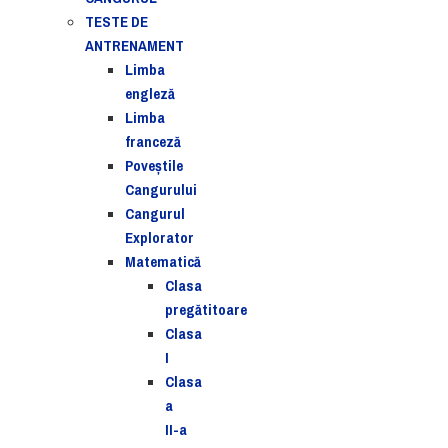
TESTE DE
ANTRENAMENT
Limba
engleză
Limba
franceză
Poveștile
Cangurului
Cangurul
Explorator
Matematică
Clasa
pregătitoare
Clasa
I
Clasa
a
II-a