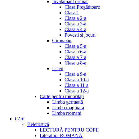
Invățământ primar
Clasa Pregătitoare
Clasa 1
Clasa a 2-a
Clasa a 3-a
Clasa a 4-a
Povesti si jocuri
Gimnaziu
Clasa a 5-a
Clasa a 6-a
Clasa a 7-a
Clasa a 8-a
Liceu
Clasa a 9-a
Clasa a 10-a
Clasa a 11-a
Clasa a 12-a
Carte pentru minorităţi
Limba germană
Limba maghiară
Limba rromani
Cărţi
Beletristică
LECTURĂ PENTRU COPII
Literatura ROMANĂ