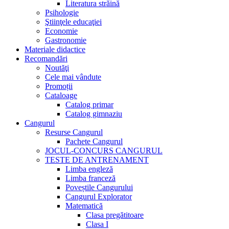
Literatura străină
Psihologie
Ştiinţele educaţiei
Economie
Gastronomie
Materiale didactice
Recomandări
Noutăţi
Cele mai vândute
Promoții
Cataloage
Catalog primar
Catalog gimnaziu
Cangurul
Resurse Cangurul
Pachete Cangurul
JOCUL-CONCURS CANGURUL
TESTE DE ANTRENAMENT
Limba engleză
Limba franceză
Poveștile Cangurului
Cangurul Explorator
Matematică
Clasa pregătitoare
Clasa I