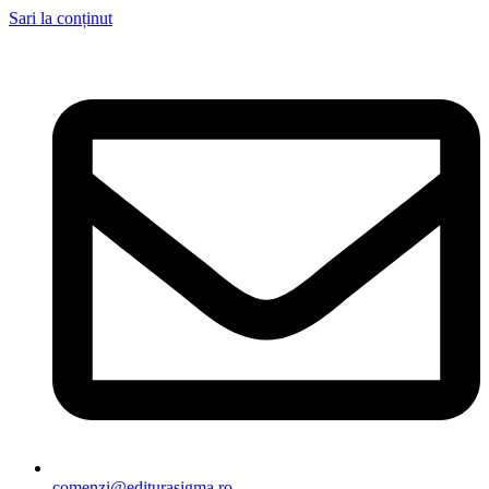
Sari la conținut
comenzi@editurasigma.ro