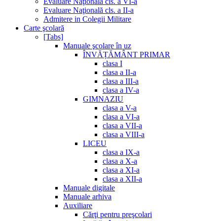
Evaluare Naţională cls. a VI-a
Evaluare Naţională cls. a II-a
Admitere in Colegii Militare
Carte şcolară
[Tabs]
Manuale şcolare în uz
ÎNVĂȚĂMÂNT PRIMAR
clasa I
clasa a II-a
clasa a III-a
clasa a IV-a
GIMNAZIU
clasa a V-a
clasa a VI-a
clasa a VII-a
clasa a VIII-a
LICEU
clasa a IX-a
clasa a X-a
clasa a XI-a
clasa a XII-a
Manuale digitale
Manuale arhiva
Auxiliare
Cărţi pentru preşcolari