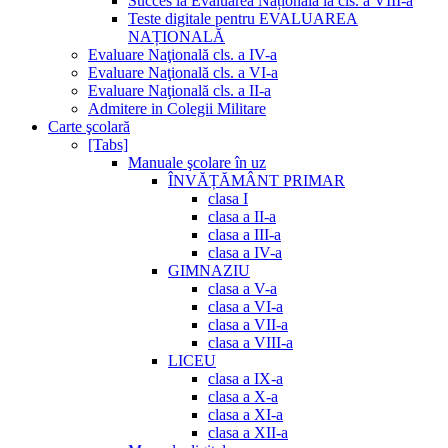
Succes la Evaluarea Națională la cls. a VIII-a
Teste digitale pentru EVALUAREA
NAȚIONALĂ
Evaluare Naţională cls. a IV-a
Evaluare Naţională cls. a VI-a
Evaluare Naţională cls. a II-a
Admitere in Colegii Militare
Carte şcolară
[Tabs]
Manuale şcolare în uz
ÎNVĂȚĂMÂNT PRIMAR
clasa I
clasa a II-a
clasa a III-a
clasa a IV-a
GIMNAZIU
clasa a V-a
clasa a VI-a
clasa a VII-a
clasa a VIII-a
LICEU
clasa a IX-a
clasa a X-a
clasa a XI-a
clasa a XII-a