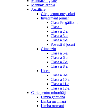
Manuale digitale
Manuale arhiva
Auxiliare
Cărţi pentru preşcolari
Invățământ primar
Clasa Pregătitoare
Clasa 1
Clasa a 2-a
Clasa a 3-a
Clasa a 4-a
Povesti si jocuri
Gimnaziu
Clasa a 5-a
Clasa a 6-a
Clasa a 7-a
Clasa a 8-a
Liceu
Clasa a 9-a
Clasa a 10-a
Clasa a 11-a
Clasa a 12-a
Carte pentru minorităţi
Limba germană
Limba maghiară
Limba rromani