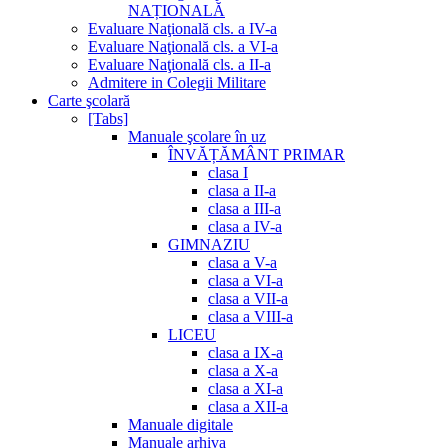
NAȚIONALĂ
Evaluare Naţională cls. a IV-a
Evaluare Naţională cls. a VI-a
Evaluare Naţională cls. a II-a
Admitere in Colegii Militare
Carte şcolară
[Tabs]
Manuale şcolare în uz
ÎNVĂȚĂMÂNT PRIMAR
clasa I
clasa a II-a
clasa a III-a
clasa a IV-a
GIMNAZIU
clasa a V-a
clasa a VI-a
clasa a VII-a
clasa a VIII-a
LICEU
clasa a IX-a
clasa a X-a
clasa a XI-a
clasa a XII-a
Manuale digitale
Manuale arhiva