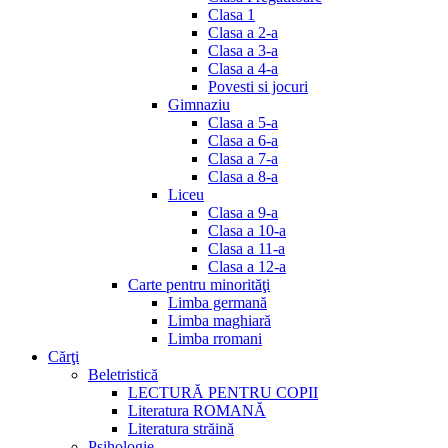
Clasa 1
Clasa a 2-a
Clasa a 3-a
Clasa a 4-a
Povesti si jocuri
Gimnaziu
Clasa a 5-a
Clasa a 6-a
Clasa a 7-a
Clasa a 8-a
Liceu
Clasa a 9-a
Clasa a 10-a
Clasa a 11-a
Clasa a 12-a
Carte pentru minorităţi
Limba germană
Limba maghiară
Limba rromani
Cărţi
Beletristică
LECTURĂ PENTRU COPII
Literatura ROMANĂ
Literatura străină
Psihologie