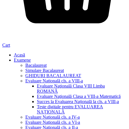
Cart
Acasă
Examene
Bacalaureat
Simulare Bacalaureat
GHIDURI BACALAUREAT
Evaluare Naţională cls. a VIII-a
Evaluare Naţională Clasa VIII Limba
ROMANĂ
Evaluare Naţională Clasa a VIII-a Matematică
Succes la Evaluarea Națională la cls. a VIII-a
Teste digitale pentru EVALUAREA
NAȚIONALĂ
Evaluare Naţională cls. a IV-a
Evaluare Naţională cls. a VI-a
Evaluare Naţională cls. a II-a