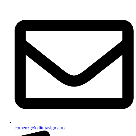
Sari
la
conținut
comenzi@editurasigma.ro