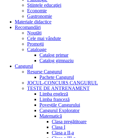
Ştiinţele educaţiei
Economie
Gastronomie
Materiale didactice
Recomandări
Noutăţi
Cele mai vândute
Promoții
Cataloage
Catalog primar
Catalog gimnaziu
Cangurul
Resurse Cangurul
Pachete Cangurul
JOCUL-CONCURS CANGURUL
TESTE DE ANTRENAMENT
Limba engleză
Limba franceză
Poveștile Cangurului
Cangurul Explorator
Matematică
Clasa pregătitoare
Clasa I
Clasa a II-a