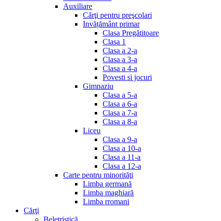
Auxiliare
Cărţi pentru preşcolari
Invățământ primar
Clasa Pregătitoare
Clasa 1
Clasa a 2-a
Clasa a 3-a
Clasa a 4-a
Povesti si jocuri
Gimnaziu
Clasa a 5-a
Clasa a 6-a
Clasa a 7-a
Clasa a 8-a
Liceu
Clasa a 9-a
Clasa a 10-a
Clasa a 11-a
Clasa a 12-a
Carte pentru minorităţi
Limba germană
Limba maghiară
Limba rromani
Cărţi
Beletristică