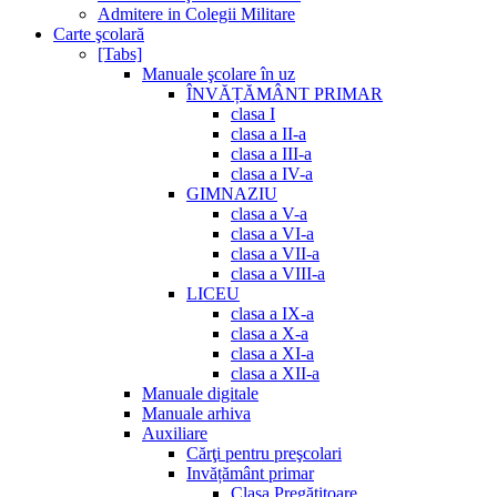
Admitere in Colegii Militare
Carte şcolară
[Tabs]
Manuale şcolare în uz
ÎNVĂȚĂMÂNT PRIMAR
clasa I
clasa a II-a
clasa a III-a
clasa a IV-a
GIMNAZIU
clasa a V-a
clasa a VI-a
clasa a VII-a
clasa a VIII-a
LICEU
clasa a IX-a
clasa a X-a
clasa a XI-a
clasa a XII-a
Manuale digitale
Manuale arhiva
Auxiliare
Cărţi pentru preşcolari
Invățământ primar
Clasa Pregătitoare