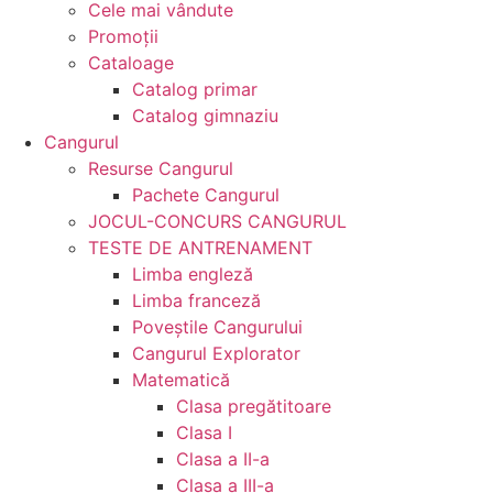
Cele mai vândute
Promoții
Cataloage
Catalog primar
Catalog gimnaziu
Cangurul
Resurse Cangurul
Pachete Cangurul
JOCUL-CONCURS CANGURUL
TESTE DE ANTRENAMENT
Limba engleză
Limba franceză
Poveștile Cangurului
Cangurul Explorator
Matematică
Clasa pregătitoare
Clasa I
Clasa a II-a
Clasa a III-a