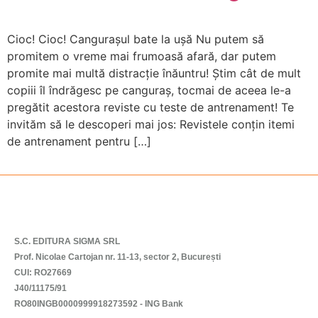
Cioc! Cioc! Cangurașul bate la ușă Nu putem să
promitem o vreme mai frumoasă afară, dar putem
promite mai multă distracție înăuntru! Știm cât de mult
copiii îl îndrăgesc pe canguraș, tocmai de aceea le-a
pregătit acestora reviste cu teste de antrenament! Te
invităm să le descoperi mai jos: Revistele conțin itemi
de antrenament pentru […]
S.C. EDITURA SIGMA SRL
Prof. Nicolae Cartojan nr. 11-13, sector 2, București
CUI: RO27669
J40/11175/91
RO80INGB0000999918273592 - ING Bank