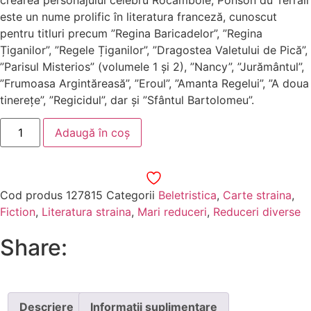
este un nume prolific în literatura franceză, cunoscut
pentru titluri precum ”Regina Baricadelor”, ”Regina
Țiganilor”, ”Regele Țiganilor”, ”Dragostea Valetului de Pică”,
”Parisul Misterios” (volumele 1 și 2), ”Nancy”, ”Jurământul”,
”Frumoasa Argintăreasă”, ”Eroul”, ”Amanta Regelui”, ”A doua
tinerețe”, ”Regicidul”, dar și ”Sfântul Bartolomeu”.
Adaugă în coș
Cod produs
127815
Categorii
Beletristica
,
Carte straina
,
Fiction
,
Literatura straina
,
Mari reduceri
,
Reduceri diverse
Share:
Descriere
Informații suplimentare