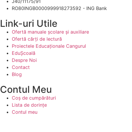
J40/11175/91
RO80INGB0000999918273592 - ING Bank
Link-uri Utile
Ofertă manuale şcolare şi auxiliare
Ofertă cărți de lectură
Proiectele Educaţionale Cangurul
EduȘcoală
Despre Noi
Contact
Blog
Contul Meu
Coș de cumpărături
Lista de dorințe
Contul meu