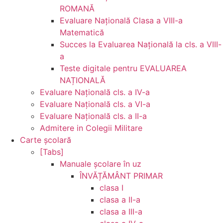
ROMANĂ
Evaluare Naţională Clasa a VIII-a
Matematică
Succes la Evaluarea Națională la cls. a VIII-
a
Teste digitale pentru EVALUAREA
NAȚIONALĂ
Evaluare Naţională cls. a IV-a
Evaluare Naţională cls. a VI-a
Evaluare Naţională cls. a II-a
Admitere in Colegii Militare
Carte şcolară
[Tabs]
Manuale şcolare în uz
ÎNVĂȚĂMÂNT PRIMAR
clasa I
clasa a II-a
clasa a III-a