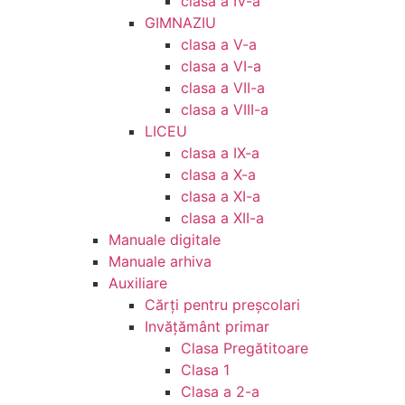
clasa a IV-a
GIMNAZIU
clasa a V-a
clasa a VI-a
clasa a VII-a
clasa a VIII-a
LICEU
clasa a IX-a
clasa a X-a
clasa a XI-a
clasa a XII-a
Manuale digitale
Manuale arhiva
Auxiliare
Cărţi pentru preşcolari
Invățământ primar
Clasa Pregătitoare
Clasa 1
Clasa a 2-a