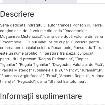
Descriere
Seria dedicată îndrăgitului autor francez Ponson du Terrail
conține cele două volume din seria ”Rocambole –
Moștenirea Misterioasă”, dar și cele două volume din seria
”Rocambole – Clubul valeților de cupă”. Cunoscut pentru
crearea personajului celebru Rocambole, Ponson du Terrail
este un nume prolific în literatura franceză, cunoscut
pentru titluri precum ”Regina Baricadelor”, ”Regina
Țiganilor”, ”Regele Țiganilor”, ”Dragostea Valetului de Pică”,
”Parisul Misterios” (volumele 1 și 2), ”Nancy”, ”Jurământul”,
”Frumoasa Argintăreasă”, ”Eroul”, ”Amanta Regelui”, ”A doua
tinerețe”, ”Regicidul”, dar și ”Sfântul Bartolomeu”.
Informații suplimentare