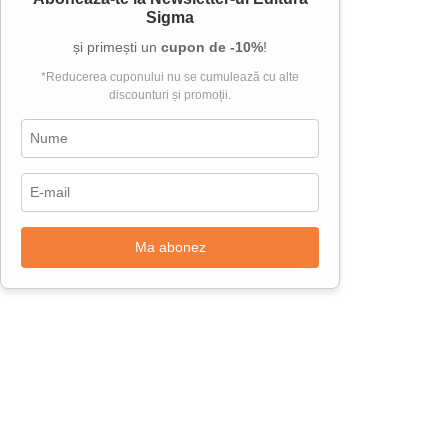
Sigma
și primești un
cupon de -10%
!
*Reducerea cuponului nu se cumulează cu alte
discounturi și promoții.
Ma abonez