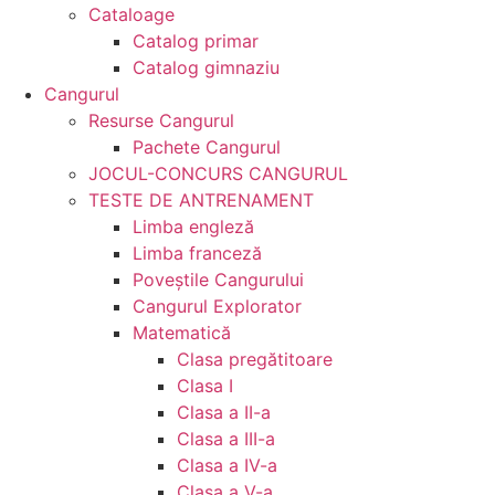
Cataloage
Catalog primar
Catalog gimnaziu
Cangurul
Resurse Cangurul
Pachete Cangurul
JOCUL-CONCURS CANGURUL
TESTE DE ANTRENAMENT
Limba engleză
Limba franceză
Poveștile Cangurului
Cangurul Explorator
Matematică
Clasa pregătitoare
Clasa I
Clasa a II-a
Clasa a III-a
Clasa a IV-a
Clasa a V-a