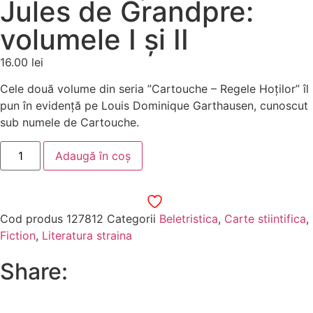
Jules de Grandpre:
volumele I și II
16.00
lei
Cele două volume din seria ”Cartouche – Regele Hoților” îl
pun în evidență pe Louis Dominique Garthausen, cunoscut
sub numele de Cartouche.
Adaugă în coș
Cod produs
127812
Categorii
Beletristica
,
Carte stiintifica
,
Fiction
,
Literatura straina
Share: