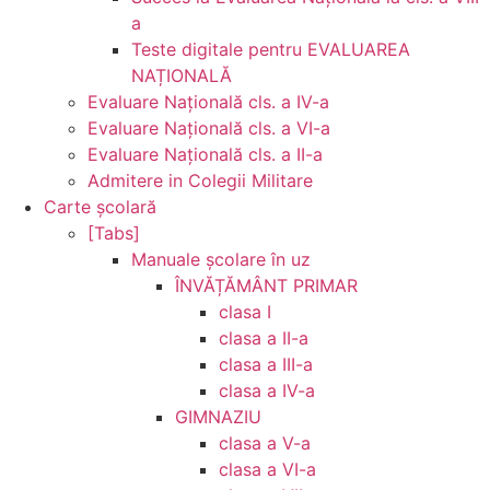
a
Teste digitale pentru EVALUAREA
NAȚIONALĂ
Evaluare Naţională cls. a IV-a
Evaluare Naţională cls. a VI-a
Evaluare Naţională cls. a II-a
Admitere in Colegii Militare
Carte şcolară
[Tabs]
Manuale şcolare în uz
ÎNVĂȚĂMÂNT PRIMAR
clasa I
clasa a II-a
clasa a III-a
clasa a IV-a
GIMNAZIU
clasa a V-a
clasa a VI-a