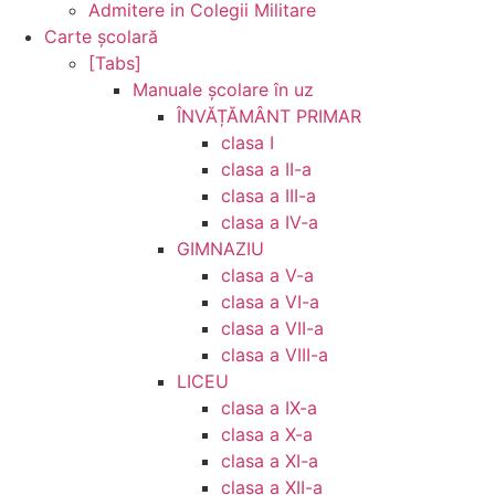
Admitere in Colegii Militare
Carte şcolară
[Tabs]
Manuale şcolare în uz
ÎNVĂȚĂMÂNT PRIMAR
clasa I
clasa a II-a
clasa a III-a
clasa a IV-a
GIMNAZIU
clasa a V-a
clasa a VI-a
clasa a VII-a
clasa a VIII-a
LICEU
clasa a IX-a
clasa a X-a
clasa a XI-a
clasa a XII-a