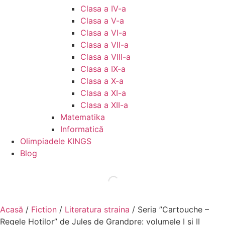
Clasa a IV-a
Clasa a V-a
Clasa a VI-a
Clasa a VII-a
Clasa a VIII-a
Clasa a IX-a
Clasa a X-a
Clasa a XI-a
Clasa a XII-a
Matematika
Informatică
Olimpiadele KINGS
Blog
Acasă
/
Fiction
/
Literatura straina
/ Seria ”Cartouche –
Regele Hoților” de Jules de Grandpre: volumele I și II