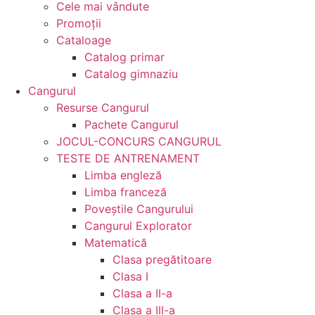
Cele mai vândute
Promoții
Cataloage
Catalog primar
Catalog gimnaziu
Cangurul
Resurse Cangurul
Pachete Cangurul
JOCUL-CONCURS CANGURUL
TESTE DE ANTRENAMENT
Limba engleză
Limba franceză
Poveștile Cangurului
Cangurul Explorator
Matematică
Clasa pregătitoare
Clasa I
Clasa a II-a
Clasa a III-a