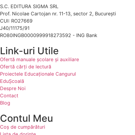
S.C. EDITURA SIGMA SRL
Prof. Nicolae Cartojan nr. 11-13, sector 2, București
CUI: RO27669
J40/11175/91
RO80INGB0000999918273592 - ING Bank
Link-uri Utile
Ofertă manuale şcolare şi auxiliare
Ofertă cărți de lectură
Proiectele Educaţionale Cangurul
EduȘcoală
Despre Noi
Contact
Blog
Contul Meu
Coș de cumpărături
Lista de dorințe