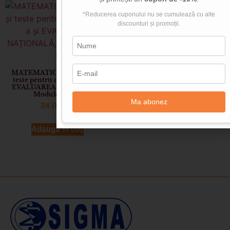
*Reducerea cuponului nu se cumulează cu alte
discounturi și promoții.
MATEMATICĂ, Probleme și
teste pentru clasa a VIII-a și
EVALUAREA NAȚIONALĂ,
Modulele I și II
Ma abonez
38.00
lei
Adaugă în coș