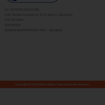
S.C. EDITURA SIGMA SRL
Prof. Nicolae Cartojan nr. 11-13, sector 2, București
CUI: RO27669
J40/11175/91
RO80INGB0000999918273592 - ING Bank
Copyright © 2025 Editura Sigma. Toate drepturile rezervate.