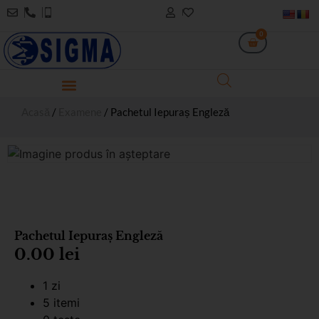
0
Acasă
/
Examene
/ Pachetul Iepuraș Engleză
Pachetul Iepuraș Engleză
0.00
lei
1 zi
5 itemi