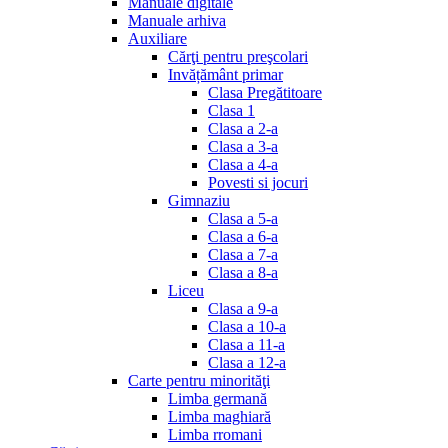
Manuale digitale
Manuale arhiva
Auxiliare
Cărţi pentru preşcolari
Invățământ primar
Clasa Pregătitoare
Clasa 1
Clasa a 2-a
Clasa a 3-a
Clasa a 4-a
Povesti si jocuri
Gimnaziu
Clasa a 5-a
Clasa a 6-a
Clasa a 7-a
Clasa a 8-a
Liceu
Clasa a 9-a
Clasa a 10-a
Clasa a 11-a
Clasa a 12-a
Carte pentru minorităţi
Limba germană
Limba maghiară
Limba rromani