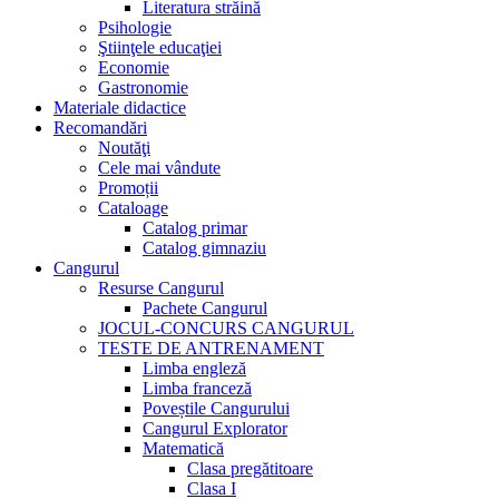
Literatura străină
Psihologie
Ştiinţele educaţiei
Economie
Gastronomie
Materiale didactice
Recomandări
Noutăţi
Cele mai vândute
Promoții
Cataloage
Catalog primar
Catalog gimnaziu
Cangurul
Resurse Cangurul
Pachete Cangurul
JOCUL-CONCURS CANGURUL
TESTE DE ANTRENAMENT
Limba engleză
Limba franceză
Poveștile Cangurului
Cangurul Explorator
Matematică
Clasa pregătitoare
Clasa I