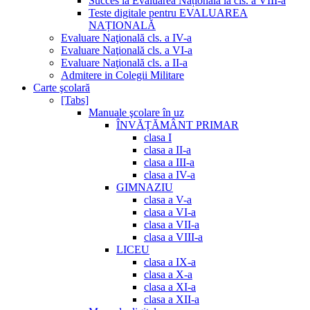
Succes la Evaluarea Națională la cls. a VIII-a
Teste digitale pentru EVALUAREA
NAȚIONALĂ
Evaluare Naţională cls. a IV-a
Evaluare Naţională cls. a VI-a
Evaluare Naţională cls. a II-a
Admitere in Colegii Militare
Carte şcolară
[Tabs]
Manuale şcolare în uz
ÎNVĂȚĂMÂNT PRIMAR
clasa I
clasa a II-a
clasa a III-a
clasa a IV-a
GIMNAZIU
clasa a V-a
clasa a VI-a
clasa a VII-a
clasa a VIII-a
LICEU
clasa a IX-a
clasa a X-a
clasa a XI-a
clasa a XII-a