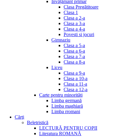
Invățământ primar
Clasa Pregătitoare
Clasa 1
Clasa a 2-a
Clasa a 3-a
Clasa a 4-a
Povesti si jocuri
Gimnaziu
Clasa a 5-a
Clasa a 6-a
Clasa a 7-a
Clasa a 8-a
Liceu
Clasa a 9-a
Clasa a 10-a
Clasa a 11-a
Clasa a 12-a
Carte pentru minorităţi
Limba germană
Limba maghiară
Limba rromani
Cărţi
Beletristică
LECTURĂ PENTRU COPII
Literatura ROMANĂ