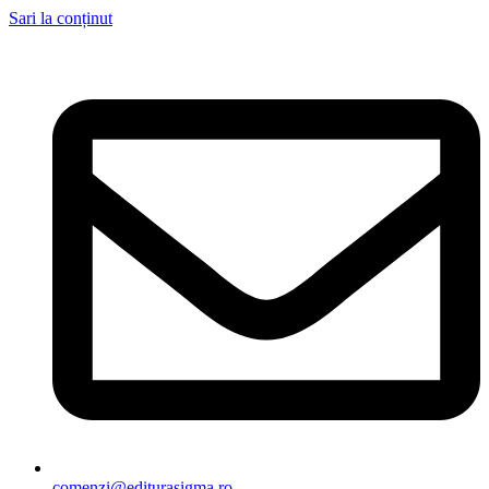
Sari la conținut
comenzi@editurasigma.ro