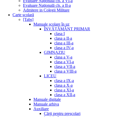
Evaluare Naţională cls. a VI-a
Evaluare Naţională cls. a II-a
Admitere in Colegii Militare
Carte şcolară
[Tabs]
Manuale şcolare în uz
ÎNVĂȚĂMÂNT PRIMAR
clasa I
clasa a II-a
clasa a III-a
clasa a IV-a
GIMNAZIU
clasa a V-a
clasa a VI-a
clasa a VII-a
clasa a VIII-a
LICEU
clasa a IX-a
clasa a X-a
clasa a XI-a
clasa a XII-a
Manuale digitale
Manuale arhiva
Auxiliare
Cărţi pentru preşcolari