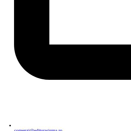
comenzi@editurasigma.ro