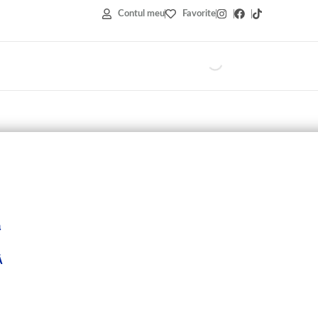
Contul meu
Favorite
ă
Ă