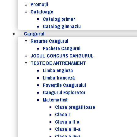
Promoții
Cataloage
Catalog primar
Catalog gimnaziu
Cangurul
Resurse Cangurul
Pachete Cangurul
JOCUL-CONCURS CANGURUL
TESTE DE ANTRENAMENT
Limba engleză
Limba franceză
Poveștile Cangurului
Cangurul Explorator
Matematică
Clasa pregătitoare
Clasa I
Clasa a II-a
Clasa a III-a
Clasa a IV-a