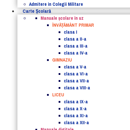
Admitere in Colegii Militare
Carte Şcolară
Manuale şcolare în uz
ÎNVĂȚĂMÂNT PRIMAR
clasa I
clasa a II-a
clasa a III-a
clasa a IV-a
GIMNAZIU
clasa a V-a
clasa a VI-a
clasa a VII-a
clasa a VIII-a
LICEU
clasa a IX-a
clasa a X-a
clasa a XI-a
clasa a XII-a
Manuale digitale