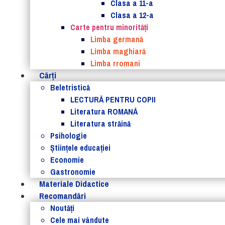
Clasa a 11-a
Clasa a 12-a
Carte pentru minorităţi
Limba germană
Limba maghiară
Limba rromani
Cărţi
Beletristică
LECTURĂ PENTRU COPII
Literatura ROMANĂ
Literatura străină
Psihologie
Ştiinţele educaţiei
Economie
Gastronomie
Materiale Didactice
Recomandări
Noutăţi
Cele mai vândute