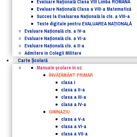
Evaluare Naţională Clasa VIII Limba ROMANĂ
Evaluare Naţională Clasa a VIII-a Matematică
Succes la Evaluarea Națională la cls. a VIII-a
Teste digitale pentru EVALUAREA NAȚIONALĂ
Evaluare Naţională cls. a IV-a
Evaluare Naţională cls. a VI-a
Evaluare Naţională cls. a II-a
Admitere in Colegii Militare
Carte Şcolară
Manuale şcolare în uz
ÎNVĂȚĂMÂNT PRIMAR
clasa I
clasa a II-a
clasa a III-a
clasa a IV-a
GIMNAZIU
clasa a V-a
clasa a VI-a
clasa a VII-a