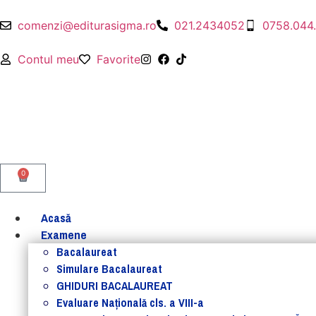
comenzi@editurasigma.ro
021.2434052
0758.044
Contul meu
Favorite
0
Acasă
Examene
Bacalaureat
Simulare Bacalaureat
GHIDURI BACALAUREAT
Evaluare Naţională cls. a VIII-a