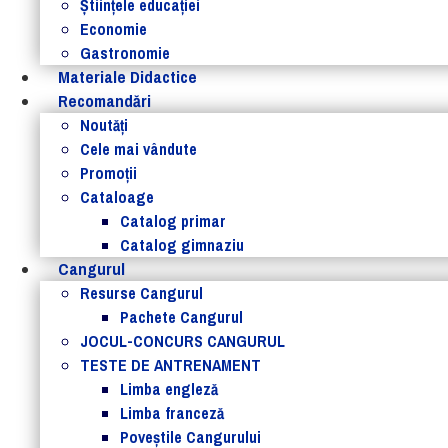
Ştiinţele educaţiei
Economie
Gastronomie
Materiale Didactice
Recomandări
Noutăţi
Cele mai vândute
Promoții
Cataloage
Catalog primar
Catalog gimnaziu
Cangurul
Resurse Cangurul
Pachete Cangurul
JOCUL-CONCURS CANGURUL
TESTE DE ANTRENAMENT
Limba engleză
Limba franceză
Poveștile Cangurului