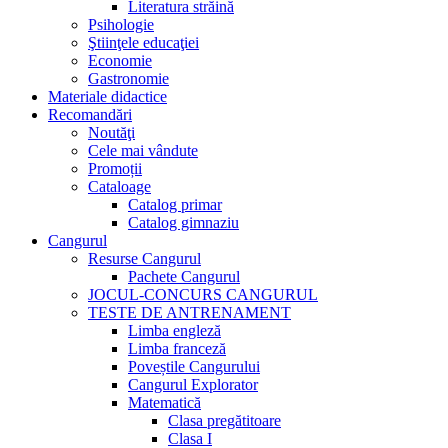
Literatura străină
Psihologie
Ştiinţele educaţiei
Economie
Gastronomie
Materiale didactice
Recomandări
Noutăţi
Cele mai vândute
Promoții
Cataloage
Catalog primar
Catalog gimnaziu
Cangurul
Resurse Cangurul
Pachete Cangurul
JOCUL-CONCURS CANGURUL
TESTE DE ANTRENAMENT
Limba engleză
Limba franceză
Poveștile Cangurului
Cangurul Explorator
Matematică
Clasa pregătitoare
Clasa I