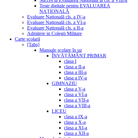
Succes la Evaluarea Națională la cls. a VIII-a
Teste digitale pentru EVALUAREA
NAȚIONALĂ
Evaluare Naţională cls. a IV-a
Evaluare Naţională cls. a VI-a
Evaluare Naţională cls. a II-a
Admitere in Colegii Militare
Carte şcolară
[Tabs]
Manuale şcolare în uz
ÎNVĂȚĂMÂNT PRIMAR
clasa I
clasa a II-a
clasa a III-a
clasa a IV-a
GIMNAZIU
clasa a V-a
clasa a VI-a
clasa a VII-a
clasa a VIII-a
LICEU
clasa a IX-a
clasa a X-a
clasa a XI-a
clasa a XII-a