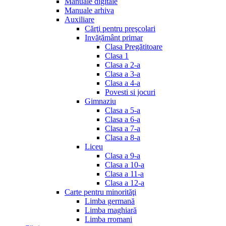
Manuale digitale
Manuale arhiva
Auxiliare
Cărţi pentru preşcolari
Invățământ primar
Clasa Pregătitoare
Clasa 1
Clasa a 2-a
Clasa a 3-a
Clasa a 4-a
Povesti si jocuri
Gimnaziu
Clasa a 5-a
Clasa a 6-a
Clasa a 7-a
Clasa a 8-a
Liceu
Clasa a 9-a
Clasa a 10-a
Clasa a 11-a
Clasa a 12-a
Carte pentru minorităţi
Limba germană
Limba maghiară
Limba rromani