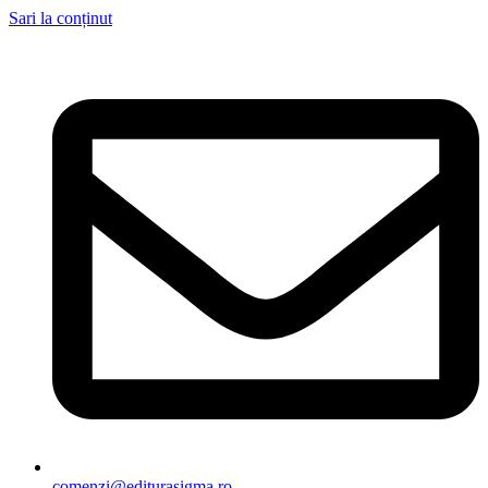
Sari la conținut
comenzi@editurasigma.ro