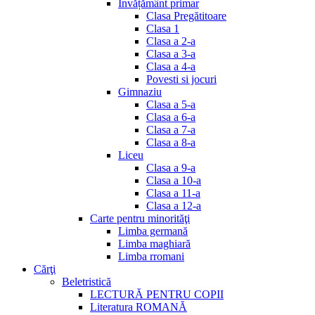
Invățământ primar
Clasa Pregătitoare
Clasa 1
Clasa a 2-a
Clasa a 3-a
Clasa a 4-a
Povesti si jocuri
Gimnaziu
Clasa a 5-a
Clasa a 6-a
Clasa a 7-a
Clasa a 8-a
Liceu
Clasa a 9-a
Clasa a 10-a
Clasa a 11-a
Clasa a 12-a
Carte pentru minorităţi
Limba germană
Limba maghiară
Limba rromani
Cărţi
Beletristică
LECTURĂ PENTRU COPII
Literatura ROMANĂ