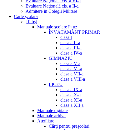
Evaluare Naţională cls. a VI-a
Evaluare Naţională cls. a II-a
Admitere in Colegii Militare
Carte şcolară
[Tabs]
Manuale şcolare în uz
ÎNVĂȚĂMÂNT PRIMAR
clasa I
clasa a II-a
clasa a III-a
clasa a IV-a
GIMNAZIU
clasa a V-a
clasa a VI-a
clasa a VII-a
clasa a VIII-a
LICEU
clasa a IX-a
clasa a X-a
clasa a XI-a
clasa a XII-a
Manuale digitale
Manuale arhiva
Auxiliare
Cărţi pentru preşcolari