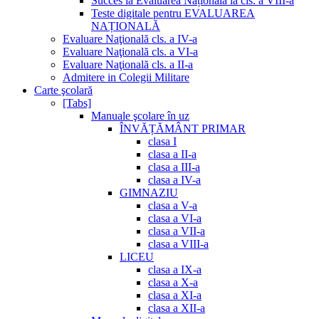
Succes la Evaluarea Națională la cls. a VIII-a
Teste digitale pentru EVALUAREA
NAȚIONALĂ
Evaluare Naţională cls. a IV-a
Evaluare Naţională cls. a VI-a
Evaluare Naţională cls. a II-a
Admitere in Colegii Militare
Carte şcolară
[Tabs]
Manuale şcolare în uz
ÎNVĂȚĂMÂNT PRIMAR
clasa I
clasa a II-a
clasa a III-a
clasa a IV-a
GIMNAZIU
clasa a V-a
clasa a VI-a
clasa a VII-a
clasa a VIII-a
LICEU
clasa a IX-a
clasa a X-a
clasa a XI-a
clasa a XII-a