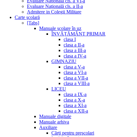
Evaluare Naţională cls. a VI-a
Evaluare Naţională cls. a II-a
Admitere in Colegii Militare
Carte şcolară
[Tabs]
Manuale şcolare în uz
ÎNVĂȚĂMÂNT PRIMAR
clasa I
clasa a II-a
clasa a III-a
clasa a IV-a
GIMNAZIU
clasa a V-a
clasa a VI-a
clasa a VII-a
clasa a VIII-a
LICEU
clasa a IX-a
clasa a X-a
clasa a XI-a
clasa a XII-a
Manuale digitale
Manuale arhiva
Auxiliare
Cărţi pentru preşcolari