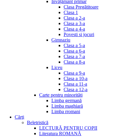
Invățământ primar
Clasa Pregătitoare
Clasa 1
Clasa a 2-a
Clasa a 3-a
Clasa a 4-a
Povesti si jocuri
Gimnaziu
Clasa a 5-a
Clasa a 6-a
Clasa a 7-a
Clasa a 8-a
Liceu
Clasa a 9-a
Clasa a 10-a
Clasa a 11-a
Clasa a 12-a
Carte pentru minorităţi
Limba germană
Limba maghiară
Limba rromani
Cărţi
Beletristică
LECTURĂ PENTRU COPII
Literatura ROMANĂ