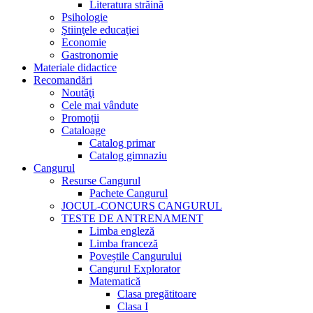
Literatura străină
Psihologie
Ştiinţele educaţiei
Economie
Gastronomie
Materiale didactice
Recomandări
Noutăţi
Cele mai vândute
Promoții
Cataloage
Catalog primar
Catalog gimnaziu
Cangurul
Resurse Cangurul
Pachete Cangurul
JOCUL-CONCURS CANGURUL
TESTE DE ANTRENAMENT
Limba engleză
Limba franceză
Poveștile Cangurului
Cangurul Explorator
Matematică
Clasa pregătitoare
Clasa I