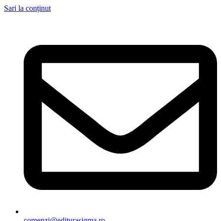
Sari la conținut
comenzi@editurasigma.ro