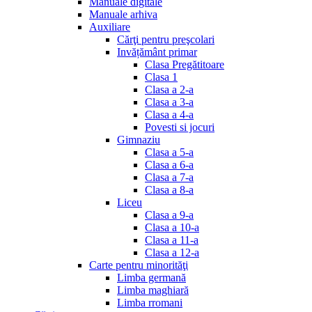
Manuale digitale
Manuale arhiva
Auxiliare
Cărţi pentru preşcolari
Invățământ primar
Clasa Pregătitoare
Clasa 1
Clasa a 2-a
Clasa a 3-a
Clasa a 4-a
Povesti si jocuri
Gimnaziu
Clasa a 5-a
Clasa a 6-a
Clasa a 7-a
Clasa a 8-a
Liceu
Clasa a 9-a
Clasa a 10-a
Clasa a 11-a
Clasa a 12-a
Carte pentru minorităţi
Limba germană
Limba maghiară
Limba rromani