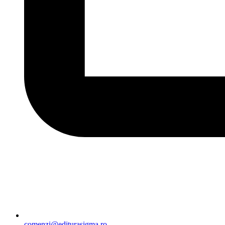
comenzi@editurasigma.ro