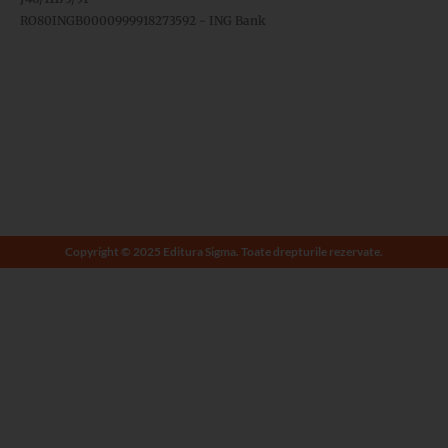
RO80INGB0000999918273592 - ING Bank
Copyright © 2025 Editura Sigma. Toate drepturile rezervate.