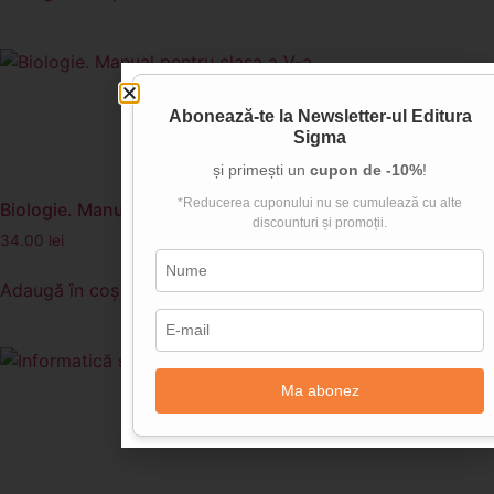
Abonează-te la
Newsletter-ul Editura
Sigma
și primești un
cupon de -10%
!
*Reducerea cuponului nu se cumulează cu alte
Biologie. Manual pentru clasa a V-a
discounturi și promoții.
34.00
lei
Adaugă în coș
Ma abonez