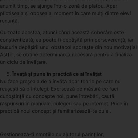
anumit timp, se ajunge într-o zonă de platou. Apar
plictiseala și oboseala, moment în care mulți dintre elevi
renunță.
Cu toate acestea, atunci când această coborâre este
conștientizată, ea poate fi depășită prin perseverență, iar
bucuria depășirii unui obstacol sporește din nou motivația!
Astfel, se obține determinarea necesară pentru a finaliza
un ciclu de învățare.
Învață și pune în practică ce ai învățat
Nu face greșeala de a învăța doar teorie pe care nu
reușești să o înțelegi. Exersează pe măsură ce faci
cunoștință cu concepte noi, pune întrebări, caută
răspunsuri în manuale, culegeri sau pe internet. Pune în
practică noul concept și familiarizează-te cu el.
Gestionează-ți emoțiile cu ajutorul părinților,