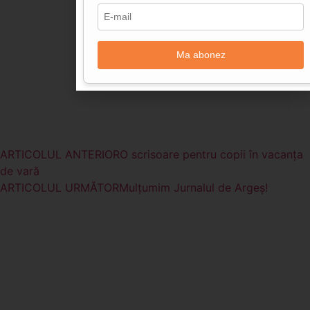
Ma abonez
ARTICOLUL ANTERIOR
O scrisoare pentru copii în vacanța
de vară
ARTICOLUL URMĂTOR
Mulțumim Jurnalul de Argeș!