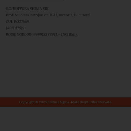
S.C. EDITURA SIGMA SRL
Prof. Nicolae Cartojan nr. 11-13, sector 2, București
CUI: RO27669
J40/11175/91
RO80INGB0000999918273592 - ING Bank
Copyright © 2025 Editura Sigma. Toate drepturile rezervate.