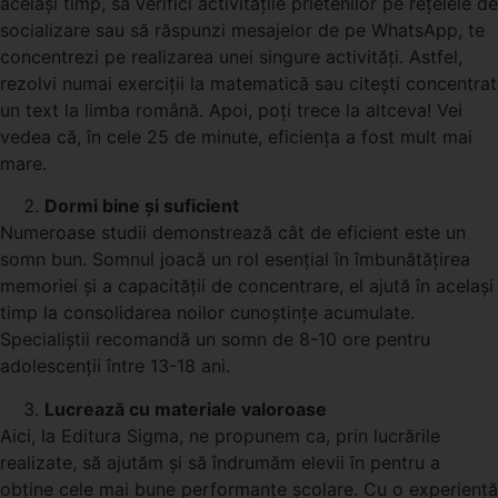
același timp, să verifici activitățile prietenilor pe rețelele de
socializare sau să răspunzi mesajelor de pe WhatsApp, te
concentrezi pe realizarea unei singure activități. Astfel,
rezolvi numai exerciții la matematică sau citești concentrat
un text la limba română. Apoi, poți trece la altceva! Vei
vedea că, în cele 25 de minute, eficiența a fost mult mai
mare.
Dormi bine și suficient
Numeroase studii demonstrează cât de eficient este un
somn bun. Somnul joacă un rol esențial în îmbunătățirea
memoriei și a capacității de concentrare, el ajută în același
timp la consolidarea noilor cunoștințe acumulate.
Specialiștii recomandă un somn de 8-10 ore pentru
adolescenții între 13-18 ani.
Lucrează cu materiale valoroase
Aici, la Editura Sigma, ne propunem ca, prin lucrările
realizate, să ajutăm și să îndrumăm elevii în pentru a
obține cele mai bune performanțe școlare. Cu o experiență