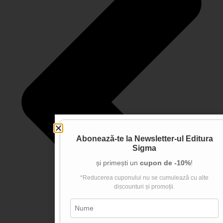
Abonează-te la
Newsletter-ul Editura
Sigma
și primești un
cupon de -10%
!
*Reducerea cuponului nu se cumulează cu alte
discounturi și promoții.