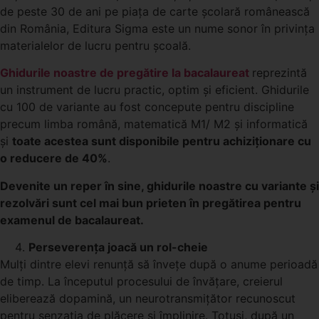
de peste 30 de ani pe piața de carte școlară românească
din România, Editura Sigma este un nume sonor în privința
materialelor de lucru pentru școală.
Ghidurile noastre de pregătire la bacalaureat
reprezintă
un instrument de lucru practic, optim și eficient. Ghidurile
cu 100 de variante au fost concepute pentru discipline
precum limba română, matematică M1/ M2 și informatică
și
toate acestea sunt disponibile pentru achiziționare cu
o reducere de 40%
.
Devenite un reper în sine, ghidurile noastre cu variante și
rezolvări sunt cel mai bun prieten în pregătirea pentru
examenul de bacalaureat.
Perseverența joacă un rol-cheie
Mulți dintre elevi renunță să învețe după o anume perioadă
de timp. La începutul procesului de învățare, creierul
eliberează dopamină, un neurotransmițător recunoscut
pentru senzația de plăcere și împlinire. Totuși, după un