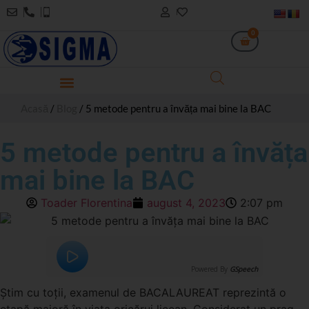
0
Acasă
/
Blog
/ 5 metode pentru a învăța mai bine la BAC
5 metode pentru a învăța
mai bine la BAC
Toader Florentina
august 4, 2023
2:07 pm
Powered By
GSpeech
Știm cu toții, examenul de BACALAUREAT reprezintă o
etapă majoră în viața oricărui licean. Considerat un prag