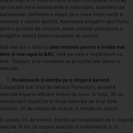
de trecere între adolescență și maturitate, examenul de
bacalaureat definește o etapă de o mare importanță și
necesită o atenție sporită. Asemenea pregătirii sportivilor
pentru probele de concurs, acest examen presupune o
pregătire atentă pentru rezultate de succes.
Iată mai jos o listă cu
cinci metode pentru a învăța mai
bine și mai rapid la BAC
, listă pe care o împărtășim cu
tine. Desigur, poți completa cu prorpiile tale tehnci și
metode.
Focalizează-ți atenția pe o singură sarcină
Cunoscută sub titlul de tehnica Pomodoro, această
metodă împarte eficient timpul de lucru. În total, 30 de
minute sunt împărțite în două intervale de timp bine
definite: 25 de minute de muncă, 5 minute de pauză.
În aceste 25 de minute, atenția se focalizează pe o singură
sarcină. În loc să rezolvi exerciții la matematică și, în