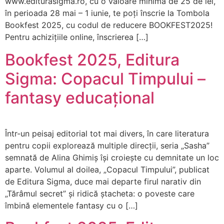
www.editurasigma.ro, cu o valoare minimă de 25 de lei,
în perioada 28 mai – 1 iunie, te poți înscrie la Tombola
Bookfest 2025, cu codul de reducere BOOKFEST2025!
Pentru achizițiile online, înscrierea […]
Bookfest 2025, Editura
Sigma: Copacul Timpului –
fantasy educațional
Într-un peisaj editorial tot mai divers, în care literatura
pentru copii explorează multiple direcții, seria „Sasha”
semnată de Alina Ghimiș își croiește cu demnitate un loc
aparte. Volumul al doilea, „Copacul Timpului”, publicat
de Editura Sigma, duce mai departe firul narativ din
„Tărâmul secret” și ridică ștacheta: o poveste care
îmbină elementele fantasy cu o […]