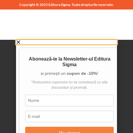
Copyright © 2025 Editura Sigma. Toate drepturile rezervate.
Abonează-te la
Newsletter-ul Editura
Sigma
și primești un
cupon de -10%
!
*Reducerea cuponului nu se cumulează cu alte
discounturi și promoții.
Ma abonez