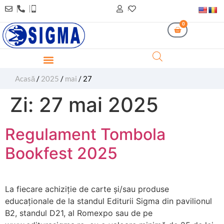
0
Acasă
/
2025
/
mai
/ 27
Zi:
27 mai 2025
Regulament Tombola
Bookfest 2025
La fiecare achiziție de carte și/sau produse
educaționale de la standul Editurii Sigma din pavilionul
B2, standul D21, al Romexpo sau de pe