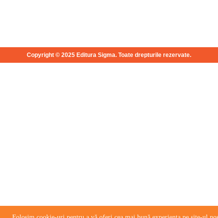
Copyright © 2025 Editura Sigma. Toate drepturile rezervate.
Folosim cookie-uri pentru a vă oferi cea mai bună experienta pe site-ul nos