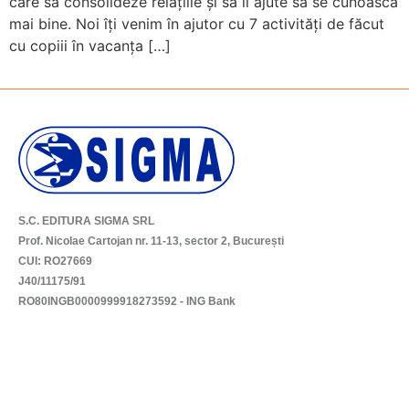
care să consolideze relațiile și să îi ajute să se cunoască
mai bine. Noi îți venim în ajutor cu 7 activități de făcut
cu copiii în vacanța […]
S.C. EDITURA SIGMA SRL
Prof. Nicolae Cartojan nr. 11-13, sector 2, București
CUI: RO27669
J40/11175/91
RO80INGB0000999918273592 - ING Bank