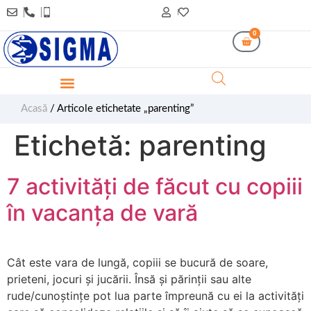
0
Acasă
/ Articole etichetate „parenting”
Etichetă:
parenting
7 activități de făcut cu copiii
în vacanța de vară
Cât este vara de lungă, copiii se bucură de soare,
prieteni, jocuri și jucării. Însă și părinții sau alte
rude/cunoștințe pot lua parte împreună cu ei la activități