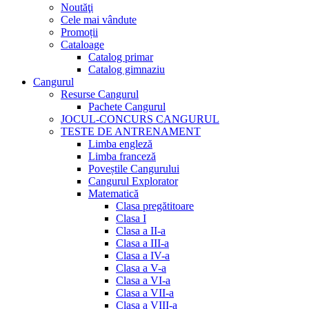
Noutăţi
Cele mai vândute
Promoții
Cataloage
Catalog primar
Catalog gimnaziu
Cangurul
Resurse Cangurul
Pachete Cangurul
JOCUL-CONCURS CANGURUL
TESTE DE ANTRENAMENT
Limba engleză
Limba franceză
Poveștile Cangurului
Cangurul Explorator
Matematică
Clasa pregătitoare
Clasa I
Clasa a II-a
Clasa a III-a
Clasa a IV-a
Clasa a V-a
Clasa a VI-a
Clasa a VII-a
Clasa a VIII-a