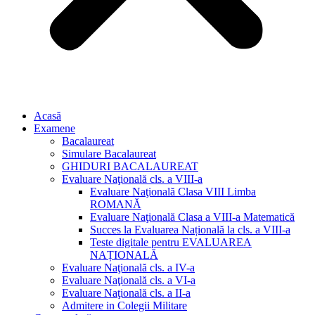
Acasă
Examene
Bacalaureat
Simulare Bacalaureat
GHIDURI BACALAUREAT
Evaluare Naţională cls. a VIII-a
Evaluare Naţională Clasa VIII Limba
ROMANĂ
Evaluare Naţională Clasa a VIII-a Matematică
Succes la Evaluarea Națională la cls. a VIII-a
Teste digitale pentru EVALUAREA
NAȚIONALĂ
Evaluare Naţională cls. a IV-a
Evaluare Naţională cls. a VI-a
Evaluare Naţională cls. a II-a
Admitere in Colegii Militare