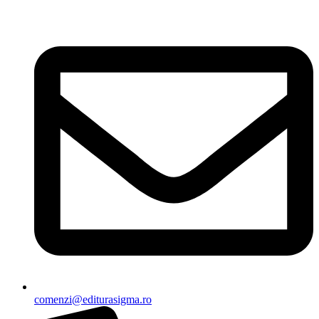
Sari
la
conținut
comenzi@editurasigma.ro