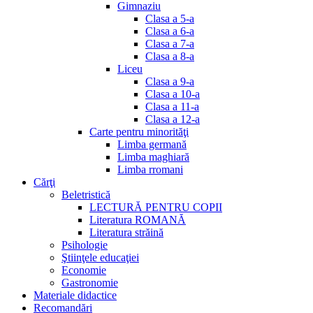
Gimnaziu
Clasa a 5-a
Clasa a 6-a
Clasa a 7-a
Clasa a 8-a
Liceu
Clasa a 9-a
Clasa a 10-a
Clasa a 11-a
Clasa a 12-a
Carte pentru minorităţi
Limba germană
Limba maghiară
Limba rromani
Cărţi
Beletristică
LECTURĂ PENTRU COPII
Literatura ROMANĂ
Literatura străină
Psihologie
Ştiinţele educaţiei
Economie
Gastronomie
Materiale didactice
Recomandări