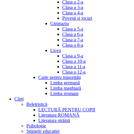
Clasa a 2-a
Clasa a 3-a
Clasa a 4-a
Povesti si jocuri
Gimnaziu
Clasa a 5-a
Clasa a 6-a
Clasa a 7-a
Clasa a 8-a
Liceu
Clasa a 9-a
Clasa a 10-a
Clasa a 11-a
Clasa a 12-a
Carte pentru minorităţi
Limba germană
Limba maghiară
Limba rromani
Cărţi
Beletristică
LECTURĂ PENTRU COPII
Literatura ROMANĂ
Literatura străină
Psihologie
Ştiinţele educaţiei