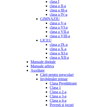
clasa I
clasa a II-a
clasa a III-a
clasa a IV-a
GIMNAZIU
clasa a V-a
clasa a VI-a
clasa a VII-a
clasa a VIII-a
LICEU
clasa a IX-a
clasa a X-a
clasa a XI-a
clasa a XII-a
Manuale digitale
Manuale arhiva
Auxiliare
Cărţi pentru preşcolari
Invățământ primar
Clasa Pregătitoare
Clasa 1
Clasa a 2-a
Clasa a 3-a
Clasa a 4-a
Povesti si jocuri