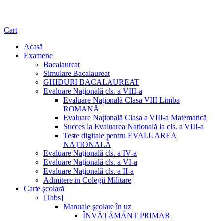
Cart
Acasă
Examene
Bacalaureat
Simulare Bacalaureat
GHIDURI BACALAUREAT
Evaluare Naţională cls. a VIII-a
Evaluare Naţională Clasa VIII Limba
ROMANĂ
Evaluare Naţională Clasa a VIII-a Matematică
Succes la Evaluarea Națională la cls. a VIII-a
Teste digitale pentru EVALUAREA
NAȚIONALĂ
Evaluare Naţională cls. a IV-a
Evaluare Naţională cls. a VI-a
Evaluare Naţională cls. a II-a
Admitere in Colegii Militare
Carte şcolară
[Tabs]
Manuale şcolare în uz
ÎNVĂȚĂMÂNT PRIMAR