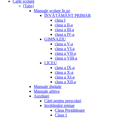
Carte şcolară
[Tabs]
Manuale şcolare în uz
ÎNVĂȚĂMÂNT PRIMAR
clasa I
clasa a II-a
clasa a III-a
clasa a IV-a
GIMNAZIU
clasa a V-a
clasa a VI-a
clasa a VII-a
clasa a VIII-a
LICEU
clasa a IX-a
clasa a X-a
clasa a XI-a
clasa a XII-a
Manuale digitale
Manuale arhiva
Auxiliare
Cărţi pentru preşcolari
Invățământ primar
Clasa Pregătitoare
Clasa 1