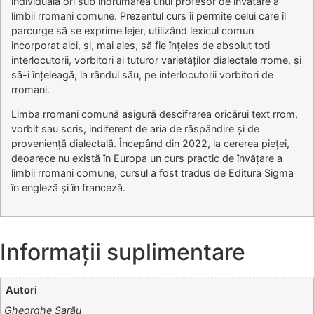
individuală ori sub îndrumarea unui profesor de învățare a
limbii rromani comune. Prezentul curs îi permite celui care îl
parcurge să se exprime lejer, utilizând lexicul comun
incorporat aici, și, mai ales, să fie înțeles de absolut toți
interlocutorii, vorbitori ai tuturor varietăților dialectale rrome, și
să-i înțeleagă, la rândul său, pe interlocutorii vorbitori de
rromani.
Limba rromani comună asigură descifrarea oricărui text rrom,
vorbit sau scris, indiferent de aria de răspândire și de
proveniență dialectală. Începând din 2022, la cererea pieței,
deoarece nu există în Europa un curs practic de învățare a
limbii rromani comune, cursul a fost tradus de Editura Sigma
în engleză și în franceză.
Informații suplimentare
Autori
Gheorghe Sarău