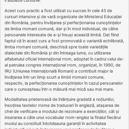
îi audieze cursurile.
Acest curs practic a fost utilizat cu succes în cele 43 de
cursuri intensive și de vară organizate de Ministerul Educației
din România, pentru învățarea și perfecționarea cunoștințelor
de limba rromani comună, dar și în mod individual, de către
persoanele interesate de a-și însuși această limbă. Dat fiind
faptul că în acest curs a fost promovată o variantă echilibrată,
limba rromani comună, deschisă spre toate varietățile
dialectale din România și din întreaga lume, cu utilizarea
alfabetului oficial internațional rrom, adoptat în cadrul celui de-
al patrulea congres internațional rrom, organizat, în 1990, de
IRU (Uniunea Internațională Romani) a contribuit major la
învățarea într-un timp scurt a limbii rromani comune,
respectiv, la perfecționarea cunoștințelor în cazul persoanelor
care o cunoașteau într-o măsură mai mică sau mai mare.
Modalitatea prietenoasă de înlănțuire gradată a noțiunilor,
însoțirea textelor rrome de traduceri în engleză, atașarea de
chei de verificare a modului de rezolvare a exercițiilor, cât și
inserarea a câte unui vocabular rrom-englez la finalul fiecărui
modul au constituit întotdeauna garanții în activitatea