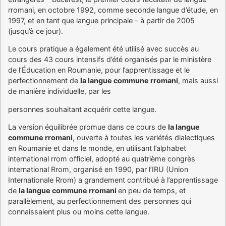
rromani, en octobre 1992, comme seconde langue d’étude, en
1997, et en tant que langue principale – à partir de 2005
(jusqu’à ce jour).
Le cours pratique a également été utilisé avec succès au
cours des 43 cours intensifs d’été organisés par le ministère
de l’Éducation en Roumanie, pour l’apprentissage et le
perfectionnement de
la langue commune rromani
, mais aussi
de manière individuelle, par les
personnes souhaitant acquérir cette langue.
La version équilibrée promue dans ce cours de
la langue
commune rromani
, ouverte à toutes les variétés dialectiques
en Roumanie et dans le monde, en utilisant l’alphabet
international rrom officiel, adopté au quatrième congrès
international Rrom, organisé en 1990, par l’IRU (Union
Internationale Rrom) a grandement contribué à l’apprentissage
de
la langue commune rromani
en peu de temps, et
parallèlement, au perfectionnement des personnes qui
connaissaient plus ou moins cette langue.