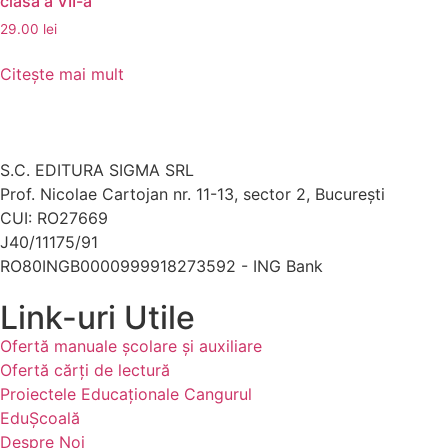
clasa a VII-a
29.00
lei
Citește mai mult
S.C. EDITURA SIGMA SRL
Prof. Nicolae Cartojan nr. 11-13, sector 2, București
CUI: RO27669
J40/11175/91
RO80INGB0000999918273592 - ING Bank
Link-uri Utile
Ofertă manuale şcolare şi auxiliare
Ofertă cărți de lectură
Proiectele Educaţionale Cangurul
EduȘcoală
Despre Noi